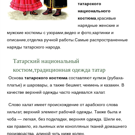
татарского
национального
костюма
,красивые
нарядные женские и
мужские костюмы с узорами,видео и фото,картинки и
описание,отделка ручной работы.Самые распространенные
наряды татарского народа.
Татарский национальный
костюм,традиционная одежда татар
Основа
татарского костюма
составляют кулмэк (рубаха-
платье) и шаровары, а также бешмет, чекмень и казакин. В
качестве верхней одежды часто надевался халат.
Слово халат имеет происхождение от арабского слова
хильгат, верхний элемент рабочей одежды. Также была и
чоба — легкая, без подкладки, верхняя одежда. Шили ее,
как правило, из льняных или конопляных тканей домашнего
производства, длиной чуть ниже колен.