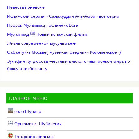
Невеста поневоле
Исламский сериал «Салахуддин Аль-Аюби» все серии
Пророк Мухаммад посланник Бога
Мухаммад ﷺ Новый исламский фильм
Жизнь современной мусульманки
Сабантуй-в Москве( музей-заповедник «Коломенское»)
Зульфия Кутдюсова -честный диалог с чемпионкой мира по
боксу и кикбоксингу
ГЛАВНОЕ МЕНЮ
село Шубино
Оргкомитет Шубинский
Татарские фильмы