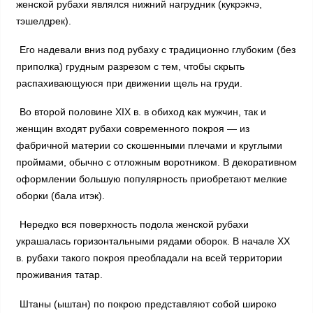
женской рубахи являлся нижний нагрудник (кукрэкчэ,
тэшелдрек).
Его надевали вниз под рубаху с традиционно глубоким (без
приполка) грудным разрезом с тем, чтобы скрыть
распахивающуюся при движении щель на груди.
Во второй половине XIX в. в обиход как мужчин, так и
женщин входят рубахи современного покроя — из
фабричной материи со скошенными плечами и круглыми
проймами, обычно с отложным воротником. В декоративном
оформлении большую популярность приобретают мелкие
оборки (бала итэк).
Нередко вся поверхность подола женской рубахи
украшалась горизонтальными рядами оборок. В начале XX
в. рубахи такого покроя преобладали на всей территории
проживания татар.
Штаны (ыштан) по покрою представляют собой широко