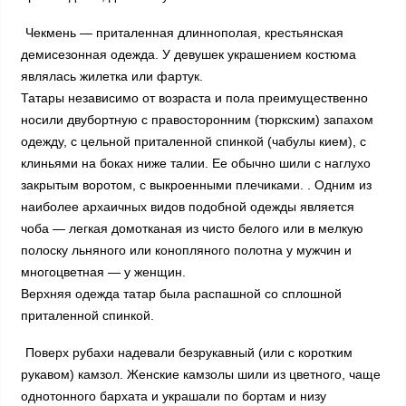
Чекмень — приталенная длиннополая, крестьянская
демисезонная одежда. У девушек украшением костюма
являлась жилетка или фартук.
Татары независимо от возраста и пола преимущественно
носили двубортную с правосторонним (тюркским) запахом
одежду, с цельной приталенной спинкой (чабулы кием), с
клиньями на боках ниже талии. Ее обычно шили с наглухо
закрытым воротом, с выкроенными плечиками. . Одним из
наиболее архаичных видов подобной одежды является
чоба — легкая домотканая из чисто белого или в мелкую
полоску льняного или конопляного полотна у мужчин и
многоцветная — у женщин.
Верхняя одежда татар была распашной со сплошной
приталенной спинкой.
Поверх рубахи надевали безрукавный (или с коротким
рукавом) камзол. Женские камзолы шили из цветного, чаще
однотонного бархата и украшали по бортам и низу