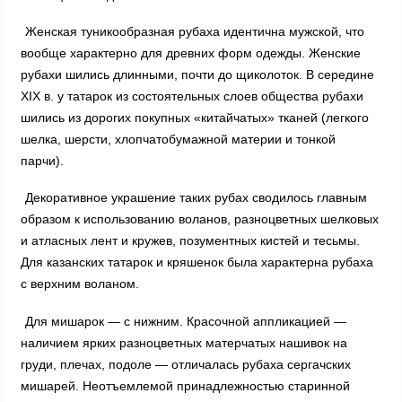
Женская туникообразная рубаха идентична мужской, что
вообще характерно для древних форм одежды. Женские
рубахи шились длинными, почти до щиколоток. В середине
XIX в. у татарок из состоятельных слоев общества рубахи
шились из дорогих покупных «китайчатых» тканей (легкого
шелка, шерсти, хлопчатобумажной материи и тонкой
парчи).
Декоративное украшение таких рубах сводилось главным
образом к использованию воланов, разноцветных шелковых
и атласных лент и кружев, позументных кистей и тесьмы.
Для казанских татарок и кряшенок была характерна рубаха
с верхним воланом.
Для мишарок — с нижним. Красочной аппликацией —
наличием ярких разноцветных матерчатых нашивок на
груди, плечах, подоле — отличалась рубаха сергачских
мишарей. Неотъемлемой принадлежностью старинной