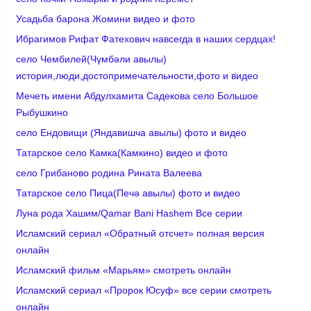
Усадьба барона Жомини видео и фото
Ибрагимов Рифат Фатехович навсегда в наших сердцах!
село Чембилей(Чүмбәли авылы)
история,люди,достопримечательности,фото и видео
Мечеть имени Абдулхамита Садекова село Большое
Рыбушкино
село Ендовищи (Яндавишча авылы) фото и видео
Татарское село Камка(Камкино) видео и фото
село Грибаново родина Рината Валеева
Татарское село Пица(Печә авылы) фото и видео
Луна рода Хашим/Qamar Bani Hashem Все серии
Исламский сериал «Обратный отсчет» полная версия
онлайн
Исламский фильм «Марьям» смотреть онлайн
Исламский сериал «Пророк Юсуф» все серии смотреть
онлайн