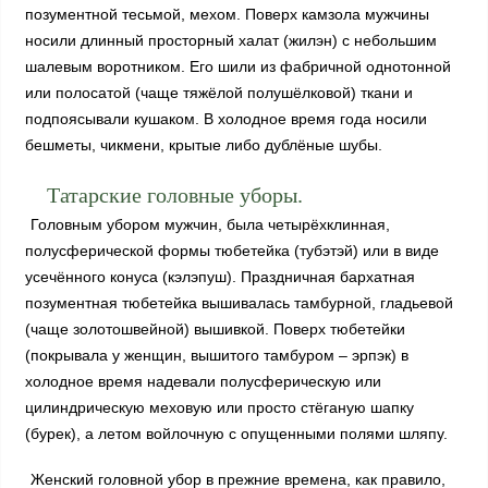
позументной тесьмой, мехом. Поверх камзола мужчины
носили длинный просторный халат (жилэн) с небольшим
шалевым воротником. Его шили из фабричной однотонной
или полосатой (чаще тяжёлой полушёлковой) ткани и
подпоясывали кушаком. В холодное время года носили
бешметы, чикмени, крытые либо дублёные шубы.
Татарские головные уборы.
Головным убором мужчин, была четырёхклинная,
полусферической формы тюбетейка (тубэтэй) или в виде
усечённого конуса (кэлэпуш). Праздничная бархатная
позументная тюбетейка вышивалась тамбурной, гладьевой
(чаще золотошвейной) вышивкой. Поверх тюбетейки
(покрывала у женщин, вышитого тамбуром – эрпэк) в
холодное время надевали полусферическую или
цилиндрическую меховую или просто стёганую шапку
(бурек), а летом войлочную с опущенными полями шляпу.
Женский головной убор в прежние времена, как правило,