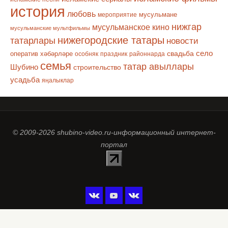
история
любовь
мусульмане
мероприятие
нижгар
мусульманское кино
мусульманские мультфильмы
нижегородские татары
татарлары
новости
село
оператив хәбәрләре
свадьба
особняк
праздник
районнарда
семья
татар авыллары
Шубино
строительство
усадьба
яңалыклар
© 2009-2026 shubino-video.ru-информационный интернет-
портал