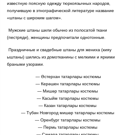
известную поясную одежду тюркоязычных народов,
получившую в этнографической литературе название
«штаны с широким шагом».
Мужские штаны шили обычно из полосатой ткани
(пестряди), женщины предпочитали однотонные.
Праздничные и свадебные штаны для жениха (кияу
ыштаны) шились из домотканины с мелкими и яркими
браными узорами.
— Әстерхан татарлары костюмы
— Керәшен татарлары костюмы
— Мишәр татарлары костюмы
— Касыйм татарлары костюмы
— Казан татарлары костюмы
— Түбән Новгород мишәр татарлары костюмы
— Оренбург татарлары костюмы
— Пермь татарлары костюмы
— Самара татарлары костюмы