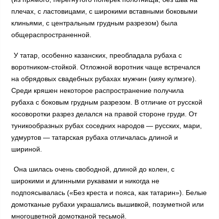
плечах, с ластовицами, с широкими вставными боковыми
клиньями, с центральным грудным разрезом) была
общераспространенной.
У татар, особенно казанских, преобладала рубаха с
воротником-стойкой. Отложной воротник чаще встречался
на обрядовых свадебных рубахах мужчин (кияу кулмэге).
Среди кряшен некоторое распространение получила
рубаха с боковым грудным разрезом. В отличие от русской
косоворотки разрез делался на правой стороне груди. От
туникообразных рубах соседних народов — русских, мари,
удмуртов — татарская рубаха отличалась длиной и
шириной.
Она шилась очень свободной, длиной до колен, с
широкими и длинными рукавами и никогда не
подпоясывалась («Без креста и пояса, как татарин»). Белые
домотканые рубахи украшались вышивкой, позуметной или
многоцветной домотканой тесьмой.