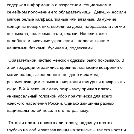
содержал информацию о возрастном, социальном и
семейном положении его обладательницы. Девушки носили
мягкие белые калфаки, тканые или вязаные. Замужние
женщины поверх них, выходя из дома, набрасывали легкие
покрывала, шелковые шали, платки. Носили также
налобные и височные украшения – полоски ткани с
нашитыми бляхами, бусинами, подвесками.
Обязательной частью женской одежды было покрывало. В
этой традиции отразились древние языческие воззрения о
магии волос, закрепленные позднее исламом,
рекомендующим скрывать очертания фигуры и прикрывать
лицо. В XIX веке на смену покрывалу пришел платок,
универсальный головной убор практически для всего
женского населения России. Однако женщины разных
национальностей носили его по-разному.
Татарки плотно повязывали голову, надвинув платок
глубоко на лоб и завязав концы на затылке – так его носят и