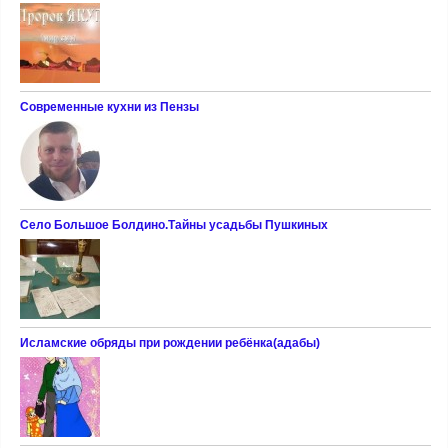
Современные кухни из Пензы
Село Большое Болдино.Тайны усадьбы Пушкиных
Исламские обряды при рождении ребёнка(адабы)