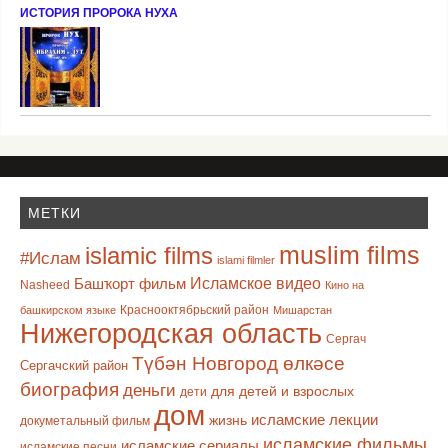
ИСТОРИЯ ПРОРОКА НУХА
МЕТКИ
muslim films
islamic films
#Ислам
islami filmler
Башҡорт фильм
Исламское видео
Nasheed
Кино на
Краснооктябрьский район
башкирском языке
Мишарстан
Нижегородская область
Сергач
Түбән Новгород өлкәсе
Сергачский район
биография
деньги
для детей и взрослых
дети
дом
исламские лекции
жизнь
докуметальный фильм
исламские фильмы
исламские сериалы
исламские песни