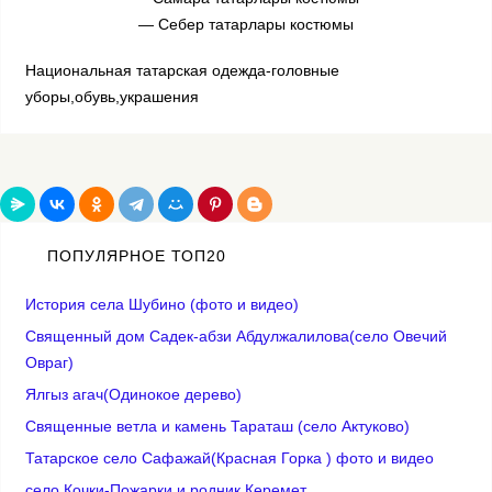
— Себер татарлары костюмы
Национальная татарская одежда-головные
уборы,обувь,украшения
ПОПУЛЯРНОЕ ТОП20
История села Шубино (фото и видео)
Священный дом Садек-абзи Абдулжалилова(село Овечий
Овраг)
Ялгыз агач(Одинокое дерево)
Cвященные ветла и камень Тараташ (село Актуково)
Татарское село Сафажай(Красная Горка ) фото и видео
село Кочки-Пожарки и родник Керемет