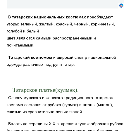
В
татарских национальных костюмах
преобладают
узоры: зеленый, желтый, красный, черный, коричневый,
голубой и белый
цвет являются самыми распространенными и
почитаемыми.
Татарский костюмом
и широкий спектр национальной
одежды различных подгрупп татар.
Татарское платье(кулмэк).
Основу мужского и женского традиционного татарского
костюма составляют рубаха (кулмэк) и штаны (ыштан),
сшитые из сравнительно легких тканей.
Вплоть до середины XIX в. древняя туникообразная рубаха
(из прямого, перегнутого поперек полотнища, без шва на