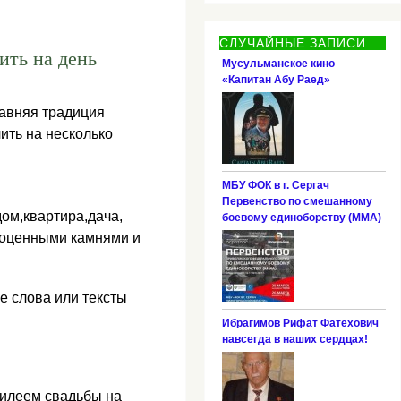
СЛУЧАЙНЫЕ ЗАПИСИ
рить на день
Мусульманское кино
«Капитан Абу Раед»
давняя традиция
ить на несколько
МБУ ФОК в г. Сергач
Первенство по смешанному
ом,квартира,дача,
боевому единоборству (ММА)
агоценными камнями и
 слова или тексты
Ибрагимов Рифат Фатехович
навсегда в наших сердцах!
илеем свадьбы на