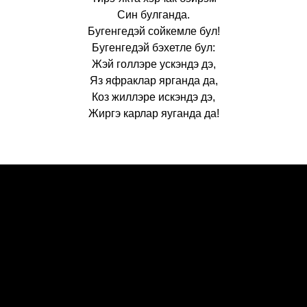
Син булганда.
Бугенгедэй сойкемле бул!
Бугенгедэй бэхетле бул:
Жэй голлэре ускэндэ дэ,
Яз яфраклар ярганда да,
Коз жиллэре искэндэ дэ,
Жиргэ карлар яуганда да!