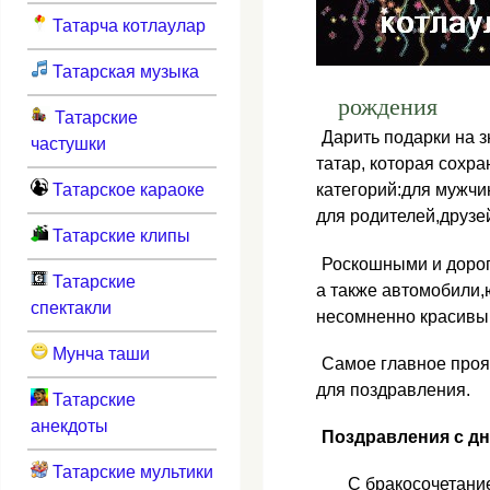
Татарча котлаулар
Татарская музыка
рождения
Татарские
Дарить подарки на 
частушки
татар, которая сохр
Татарское караоке
категорий:для мужчи
для родителей,друзе
Татарские клипы
Роскошными и дорог
Татарские
а также автомобили,
спектакли
несомненно красивый
Мунча таши
Самое главное проя
для поздравления.
Татарские
анекдоты
Поздравления с д
Татарские мультики
С бракосочетани