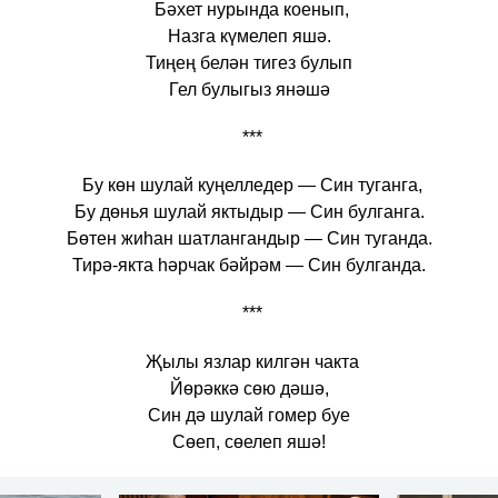
Бәхет нурында коенып,
Назга күмелеп яшә.
Тиңең белән тигез булып
Гел булыгыз янәшә
***
Бу көн шулай куңелледер — Син туганга,
Бу дөнья шулай яктыдыр — Син булганга.
Бөтен жиһан шатлангандыр — Син туганда.
Тирә-якта һәрчак бәйрәм — Син булганда.
***
Җылы язлар килгән чакта
Йөрәккә сөю дәшә,
Син дә шулай гомер буе
Сөеп, сөелеп яшә!