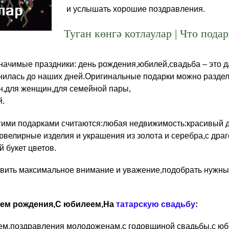
и услышать хорошие поздравления.
Туган көнгә котлаулар | Что пода
значимые праздники: день рождения,юбилей,свадьба – это 
анилась до наших дней.Оригинальные подарки можно раздел
н,для женщин,для семейной пары,
й.
ими подарками считаются:любая недвижимость:красивый д
ювелирные изделия и украшения из золота и серебра,с др
 букет цветов.
вить максимальное внимание и уважение,подобрать нужные
нем рождения,С юбилеем,На
татарскую свадьбу
:
ем,поздравления молодоженам,с годовщиной свадьбы,с юб