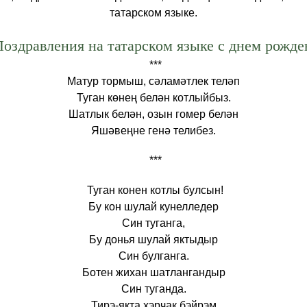
татарском языке.
Поздравления на татарском языке с днем рожде
***
Матур тормыш, сәламәтлек теләп
Туган көнең белән котлыйбыз.
Шатлык белән, озын гомер белән
Яшәвеңне генә телибез.
***
Туган конен котлы булсын!
Бу кон шулай кунелледер
Син туганга,
Бу донья шулай яктыдыр
Син булганга.
Ботен жихан шатлангандыр
Син туганда.
Тирэ-якта хэрчак бэйрэм