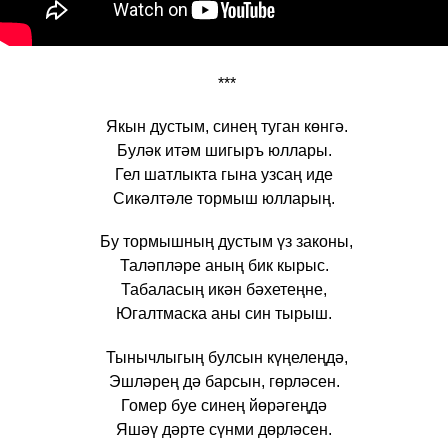
***
Якын дустым, синең туган көнгә.
Буләк итәм шигыръ юллары.
Гел шатлыкта гына узсаң иде
Сикәлтәле тормыш юлларың.
Бу тормышның дустым үз законы,
Таләпләре аның бик кырыс.
Табаласың икән бәхетеңне,
Югалтмаска аны син тырыш.
Тынычлыгың булсын күңелеңдә,
Эшләрең дә барсын, гөрләсен.
Гомер буе синең йөрәгеңдә
Яшәү дәрте сүнми дөрләсен.