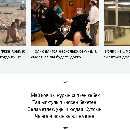
i
i
пляже Крыма:
Ролик длится несколько секунд, а
Ролик из Омс
когда их не
смеяться вы будете долго
смеяться дол
***
Май кояшы нурын сипкән кебек,
Ташып-тулып килсен бәхетең.
Сәламәтлек, уңыш юлдаш булсын,
Чынга ашсын хыял, өметең.
***