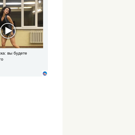
i
ка: вы будете
го