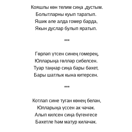
Кояшлы көн телим сиңа ,дустым.
Болытларны куып таратып.
Яшик әле алда гомер барда,
Якын дуслар булып яратып.
***
Гөрләп үтсен синең гомерең,
Юлларыңа гөлләр сибелсен.
Туар таңнар сиңа бары бәхет,
Бары шатлык кына китерсен.
***
Котлап сине туган көнең белән,
Юлларыңа үссен ак чәчәк.
Алып килсен сиңа бүгенгесе
Бәхетле һәм матур киләчәк.