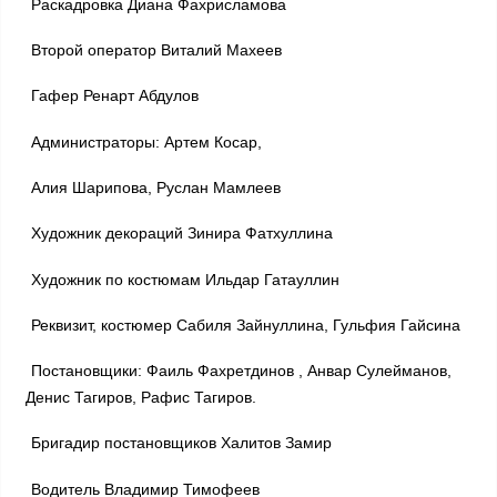
Раскадровка Диана Фахрисламова
Второй оператор Виталий Махеев
Гафер Ренарт Абдулов
Администраторы: Артем Косар,
Алия Шарипова, Руслан Мамлеев
Художник декораций Зинира Фатхуллина
Художник по костюмам Ильдар Гатауллин
Реквизит, костюмер Сабиля Зайнуллина, Гульфия Гайсина
Постановщики: Фаиль Фахретдинов , Анвар Сулейманов,
Денис Тагиров, Рафис Тагиров.
Бригадир постановщиков Халитов Замир
Водитель Владимир Тимофеев