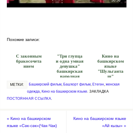
Похожие записи:
С законным
"Три глупца
Кино на
бракосочета
и одна умная
башкирском
нием
девушка"
языке
башкирская
"Шульганта
народная
ш"
сказка
Башкирский фильм
,
Башҡорт фильм
,
Етегән
,
женская
МЕТКИ:
одежда
,
Кино на башкирском языке
.
ЗАКЛАДКА
ПОСТОЯННАЯ ССЫЛКА
.
«
Кино на башкирском
Кино на башкирском языке
языке «Сәк-сәк»(Чак-Чак)
«Ай кызы»
»