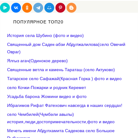
ПОПУЛЯРНОЕ ТОП20
История села Шубино (фото и видео)
Священный дом Садек-абзи Абдулжалилова(село Овечий
Овраг)
Ялгыз агач(Одинокое дерево)
Cвященные ветла и камень Тараташ (село Актуково)
Татарское село Сафажай(Красная Горка ) фото и видео
село Кочки-Пожарки и родник Керемет
Усадьба барона Жомини видео и фото
Ибрагимов Рифат Фатехович навсегда в наших сердцах!
село Чембилей(Чүмбәли авылы)
история,люди,достопримечательности,фото и видео
Мечеть имени Абдулхамита Садекова село Большое