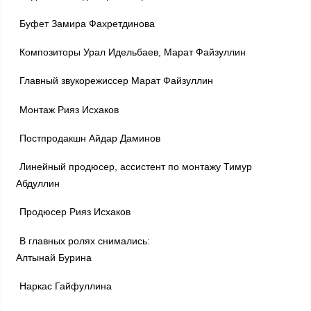
Буфет Замира Фахретдинова
Композиторы Урал Идельбаев, Марат Файзуллин
Главный звукорежиссер Марат Файзуллин
Монтаж Рияз Исхаков
Постпродакшн Айдар Даминов
Линейный продюсер, ассистент по монтажу Тимур
Абдуллин
Продюсер Рияз Исхаков
В главных ролях снимались:
Алтынай Бурина
Наркас Гайфуллина