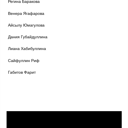
Регина Баракова
Венера Ягафарова
Айсылу Юмагулова
Дания Губайдуллина
Лиана Хабибуллина
Сайфуллин Риф
Габитов Фарит