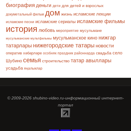
биография
деньги
для детей и взрослых
дети
дом
исламские лекции
жизнь
докуметальный фильм
исламские фильмы
исламские сериалы
исламские песни
история
любовь
мусульмане
мероприятие
нижгар
мусульманское кино
мусульманские мультфильмы
нижегородские татары
татарлары
новости
село
оператив хәбәрләре
свадьба
особняк
праздник
районнарда
семья
татар авыллары
Шубино
строительство
усадьба
яңалыклар
© 2009-2026 shubino-video.ru-информационный интернет-
портал