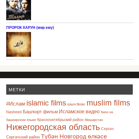
ПРОРОК ХАРУН (мир ему)
МЕТКИ
muslim films
islamic films
#Ислам
islami filmler
Башҡорт фильм
Исламское видео
Nasheed
Кино на
Краснооктябрьский район
башкирском языке
Мишарстан
Нижегородская область
Сергач
Түбән Новгород өлкәсе
Сергачский район