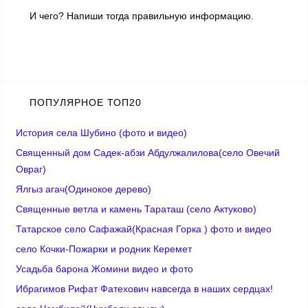
И чего? Напиши тогда правильную информацию.
ПОПУЛЯРНОЕ ТОП20
История села Шубино (фото и видео)
Священный дом Садек-абзи Абдулжалилова(село Овечий
Овраг)
Ялгыз агач(Одинокое дерево)
Cвященные ветла и камень Тараташ (село Актуково)
Татарское село Сафажай(Красная Горка ) фото и видео
село Кочки-Пожарки и родник Керемет
Усадьба барона Жомини видео и фото
Ибрагимов Рифат Фатехович навсегда в наших сердцах!