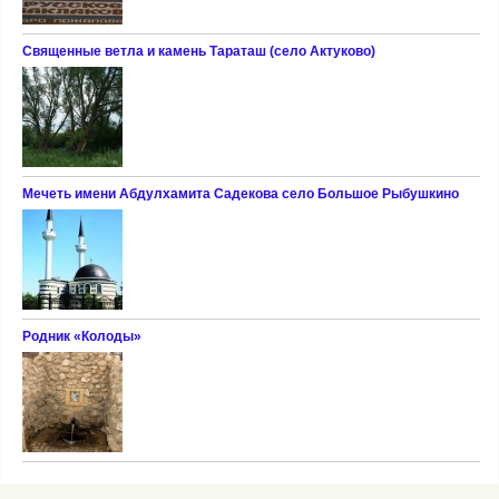
Cвященные ветла и камень Тараташ (село Актуково)
Мечеть имени Абдулхамита Садекова село Большое Рыбушкино
Родник «Колоды»