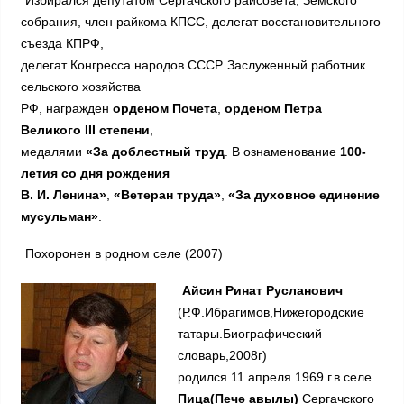
собрания, член райкома КПСС, делегат восстановительного
съезда КПРФ,
делегат Конгресса народов СССР. Заслуженный работник
сельского хозяйства
РФ, награжден
орденом Почета
,
орденом Петра
Великого III степени
,
медалями
«За доблестный труд
. В ознаменование
100-
летия со дня рождения
В. И. Ленина»
,
«Ветеран труда»
,
«За духовное единение
мусульман»
.
Похоронен в родном селе (2007)
Айсин Ринат Русланович
(Р.Ф.Ибрагимов,Нижегородские
татары.Биографический
словарь,2008г)
родился 11 апреля 1969 г.в селе
Пица(Печә авылы)
Сергачского