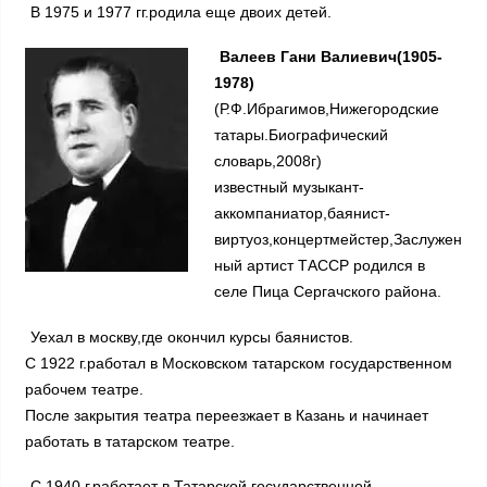
В 1975 и 1977 гг.родила еще двоих детей.
Валеев Гани Валиевич(1905-
1978)
(Р.Ф.Ибрагимов,Нижегородские
татары.Биографический
словарь,2008г)
известный музыкант-
аккомпаниатор,баянист-
виртуоз,концертмейстер,Заслужен
ный артист ТАССР родился в
селе Пица Сергачского района.
Уехал в москву,где окончил курсы баянистов.
С 1922 г.работал в Московском татарском государственном
рабочем театре.
После закрытия театра переезжает в Казань и начинает
работать в татарском театре.
С 1940 г.работает в Татарской государственной