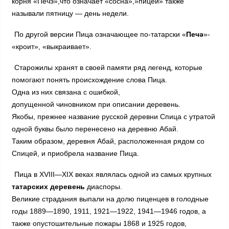
корня «Печэ»,что означает «сосна»,»пицей» также
называли пятницу — день недели.
По другой версии Пица означающее по-татарски «
Печә
»-
«кроит», «выкраивает».
Старожилы хранят в своей памяти ряд легенд, которые
помогают понять происхождение слова Пица.
Одна из них связана с ошибкой,
допущенной чиновником при описании деревень.
Якобы, прежнее название русской деревни Спица с утратой
одной буквы было перенесено на деревню Абай.
Таким образом, деревня Абай, расположенная рядом со
Спицей, и приобрела название Пица.
Пица в XVIII—XIX веках являлась одной из самых крупных
татарских деревень
диаспоры.
Великие страдания выпали на долю пиценцев в голодные
годы 1889—1890, 1911, 1921—1922, 1941—1946 годов, а
также опустошительные пожары 1868 и 1925 годов,