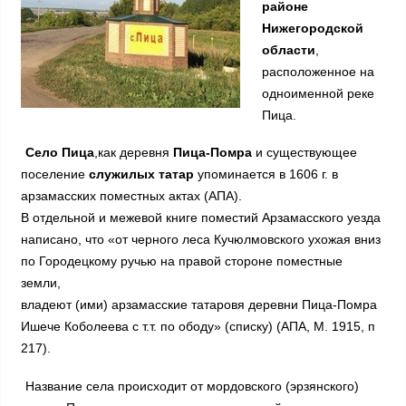
районе
Нижегородской
области
,
расположенное на
одноименной реке
Пица.
Село Пица
,как деревня
Пица-Помра
и существующее
поселение
служилых татар
упоминается в 1606 г. в
арзамасских поместных актах (АПА).
В отдельной и межевой книге поместий Арзамасского уезда
написано, что «от черного леса Кучюлмовского ухожая вниз
по Городецкому ручью на правой стороне поместные
земли,
владеют (ими) арзамасские татаровя деревни Пица-Помра
Ишече Коболеева с т.т. по ободу» (списку) (АПА, М. 1915, п
217).
Название села происходит от мордовского (эрзянского)