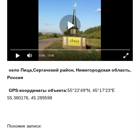
0:00
/ 0:00
село Пица,Сергачский район, Нижегородская область,
Россия
GPS-координаты объекта:
55°22′49″N, 45°17′23″E
55.380176, 45.289598
Похожие записи: