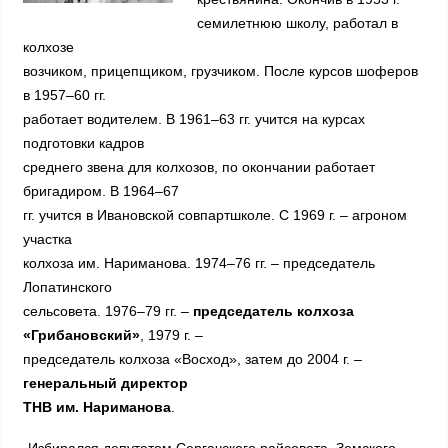
семилетнюю школу, работал в
колхозе
возчиком, прицепщиком, грузчиком. После курсов шоферов
в 1957–60 гг.
работает водителем. В 1961–63 гг. учится на курсах
подготовки кадров
среднего звена для колхозов, по окончании работает
бригадиром. В 1964–67
гг. учится в Ивановской совпартшколе. С 1969 г. – агроном
участка
колхоза им. Нариманова. 1974–76 гг. – председатель
Лопатинского
сельсовета. 1976–79 гг. –
председатель колхоза
«Грибановский»
, 1979 г. –
председатель колхоза «Восход», затем до 2004 г. –
генеральный директор
ТНВ им. Нариманова
.
Избирался депутатом Сергачского райсовета, Земского