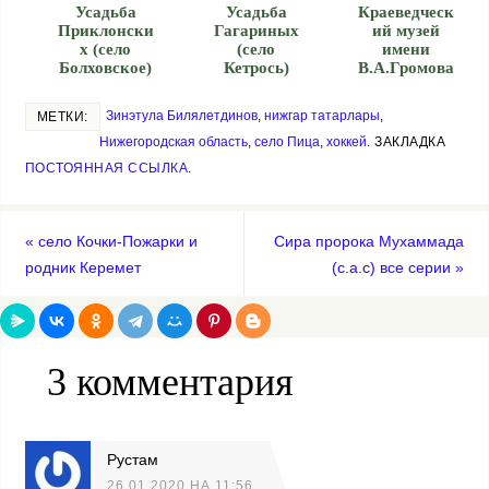
Усадьба
Усадьба
Краеведческ
Приклонски
Гагариных
ий музей
х (село
(село
имени
Болховское)
Кетрось)
В.А.Громова
Зинэтула Билялетдинов
,
нижгар татарлары
,
МЕТКИ:
Нижегородская область
,
село Пица
,
хоккей
.
ЗАКЛАДКА
ПОСТОЯННАЯ ССЫЛКА
.
«
село Кочки-Пожарки и
Сира пророка Мухаммада
родник Керемет
(с.а.с) все серии
»
3 комментария
Рустам
26.01.2020 НА 11:56