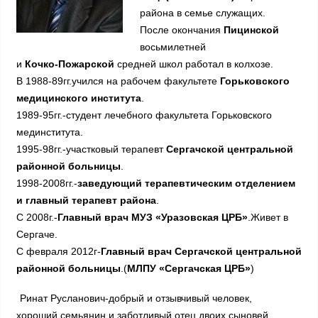
района в семье служащих.
После окончания
Пицинской
восьмилетней
и
Кочко-Пожарской
средней школ работал в колхозе.
В 1988-89гг.учился на рабочем факультете
Горьковского
медицинского института
.
1989-95гг.-студент лечебного факультета Горьковского
мединститута.
1995-98гг.-участковый терапевт
Сергачской центральной
районной больницы
.
1998-2008гг.-
заведующий терапевтическим отделением
и главный терапевт района
.
С 2008г.-
Главный врач МУЗ «Уразовская ЦРБ»
.Живет в
Сергаче.
С февраля 2012г-
Главный врач Сергачской центральной
районной больницы
.(
МЛПУ «Сергачская ЦРБ»
)
Ринат Русланович-добрый и отзывчивый человек,
хороший семьянин и заботливый отец двоих сыновей,