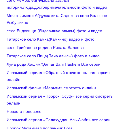
село Чембилей(Чүмбәли авылы)
история,люди,достопримечательности,фото и видео
Мечеть имени Абдулхамита Садекова село Большое
Рыбушкино
село Ендовищи (Яндавишча авылы) фото и видео
Татарское село Камка(Камкино) видео и фото
село Грибаново родина Рината Валеева
Татарское село Пица(Печә авылы) фото и видео
Луна рода Хашим/Qamar Bani Hashem Все серии
Исламский сериал «Обратный отсчет» полная версия
онлайн
Исламский фильм «Марьям» смотреть онлайн
Исламский сериал «Пророк Юсуф» все серии смотреть
онлайн
Невеста поневоле
Исламский сериал «Салахуддин Аль-Аюби» все серии
Пророк Мухаммад посланник Бога