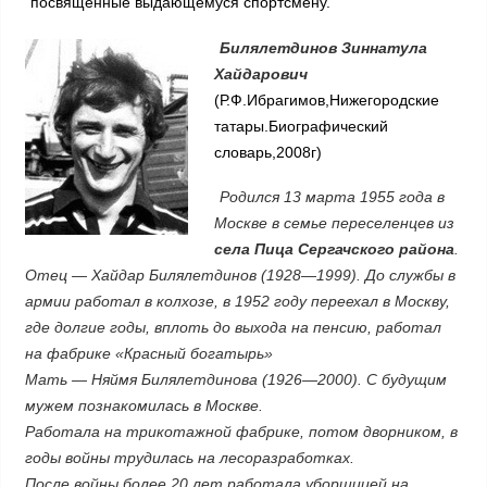
посвященные выдающемуся спортсмену.
Билялетдинов Зиннатула
Хайдарович
(Р.Ф.Ибрагимов,Нижегородские
татары.Биографический
словарь,2008г)
Родился 13 марта 1955 года в
Москве в семье переселенцев из
села Пица Сергачского района
.
Отец — Хайдар Билялетдинов (1928—1999). До службы в
армии работал в колхозе, в 1952 году переехал в Москву,
где долгие годы, вплоть до выхода на пенсию, работал
на фабрике «Красный богатырь»
Мать — Няймя Билялетдинова (1926—2000). С будущим
мужем познакомилась в Москве.
Работала на трикотажной фабрике, потом дворником, в
годы войны трудилась на лесоразработках.
После войны более 20 лет работала уборщицей на