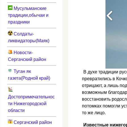
Мусульманские
традиции,обычаи и
праздники
Солдаты-
ликвидаторы(Маяк)
Новости-
Сергачский район
Туган як
В духе традиции рус
газета(Родной край)
превратились в Коч
отрицают, а лишь по
возможным благодар
Достопримечательнос
восстановить родосл
ти Нижегородской
потомках помогли уст
области
то же лицо.
Сергачский район
Известные нижегор