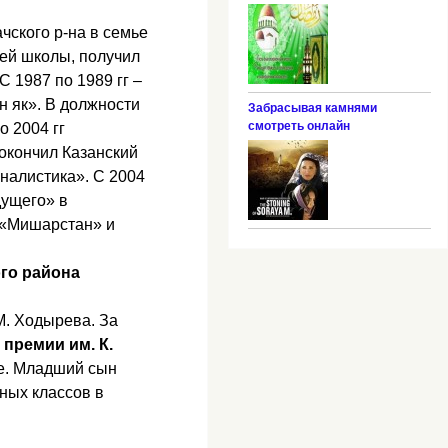
чского р-на в семье
ней школы, получил
 1987 по 1989 гг –
н як». В должности
Забрасывая камнями
смотреть онлайн
о 2004 гг
окончил Казанский
налистика». С 2004
дущего» в
а «Мишарстан» и
го района
М. Ходырева. За
 премии им. К.
се. Младший сын
ных классов в