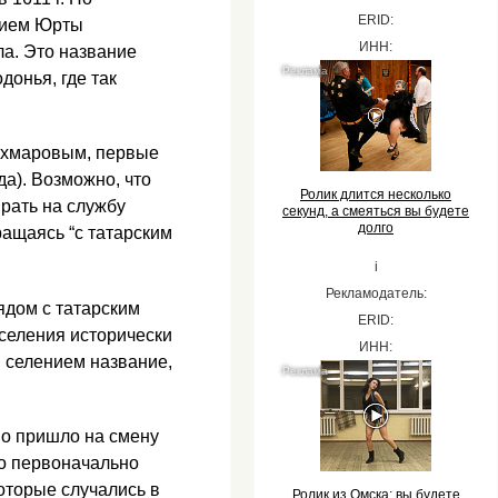
ERID:
нием Юрты
ИНН:
ла. Это название
донья, где так
.Ахмаровым, первые
да). Возможно, что
Ролик длится несколько
ирать на службу
секунд, а смеяться вы будете
долго
ращаясь “с татарским
i
Рекламодатель:
рядом с татарским
ERID:
 селения исторически
ИНН:
 селением название,
оно пришло на смену
но первоначально
оторые случались в
Ролик из Омска: вы будете