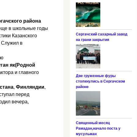
гачского района
 еще в школьные годы
Сергачский сахарный завод
стики Казанского
на грани закрытия
. Служил в
ою
уган як(Родной
актора и главного
Две груженные фуры
столкнулись в Сергачском
стана
,
Финляндии
,
районе
ступал перед
водил вечера,
Священный месяц
Рамадан,начало поста у
мусульман