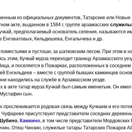
ченным из официальных документов, Татарские или Новые 
тном акте, выданном в 1584 г. группе арзамасских
служилы
учкай, предполагаемый основатель селения, называются и
в Енговатовых, Кильдюшева, Енгалычева и др.
поместьями в пустоши, за шатковским лесом. При этом в н
сь этим, Кучкай мурза переходит границу Арзамасского уез
Пица, и поселяется в Пожарках, расположенных в соседнем
кей Енгильдеев – вместе с группой бывших камкинцев осно
они находились на службе в Арзамасском уезде.
 в акте татар мурза Кучкай был самым именитым. Он имел
 Мустафин сын.
 прослеживается родовая связь между Кучкаем и его потомк
в Чуфарове присутствуют представители соседних деревен
Шубино
,
Камкино
, в том числе представители Мордовских
нин, Отяш Чинзин, служилые татары Татарских Пожарок Ай