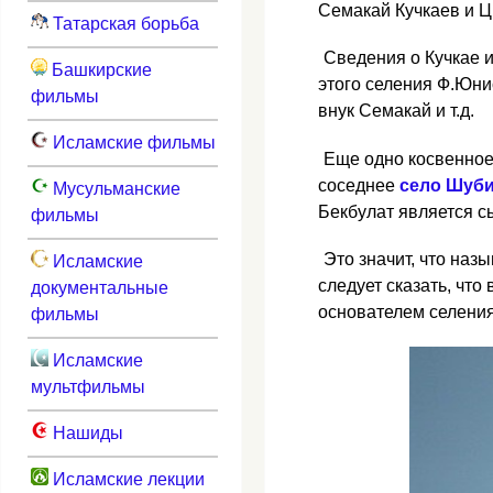
Семакай Кучкаев и Ц
Татарская борьба
Сведения о Кучкае 
Башкирские
этого селения Ф.Юни
фильмы
внук Семакай и т.д.
Исламские фильмы
Еще одно косвенное 
соседнее
село Шуб
Мусульманские
Бекбулат является 
фильмы
Это значит, что наз
Исламские
следует сказать, что
документальные
основателем селения
фильмы
Исламские
мультфильмы
Нашиды
Исламские лекции