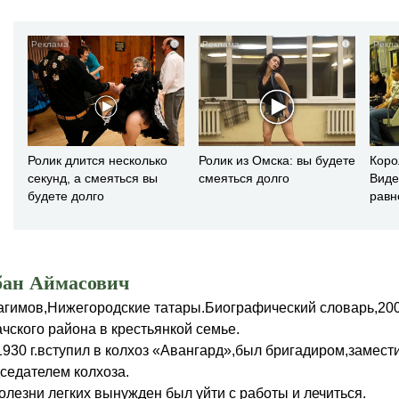
i
i
Ролик длится несколько
Ролик из Омска: вы будете
Коро
секунд, а смеяться вы
смеяться долго
Виде
будете долго
рав
бан Аймасович
рагимов,Нижегородские татары.Биографический словарь,200
чского района в крестьянкой семье.
1930 г.вступил в колхоз «Авангард»,был бригадиром,замест
дседателем колхоза.
олезни легких вынужден был уйти с работы и лечиться.