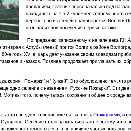
преданиям, селение первоначально под назва
находилось на 1,5-2 км южнее современного се
перенесено из степей правобережья Волги и По
называли свои поселения первые казаки.
По преданию, записанному в начале века Г.Н
 эти края с Ахтубы (левый приток Волги в районе Волгогра
 80-е годы XVI в. царь дает указание своим воеводам приб
атаманов и казаков. Позднее продолжает приглашать их, об
ва корня: “Пожарки” и “Кучкай”. Это обусловлено тем, что 
еще одно селение с названием “Русские Пожарки”. Эти два
. Мотивы того, почему татары сохранили общее с соседним
я татар соседнее селение уже называлось
Пожарками
, и 
Сунилово. Селение стало называться так не потому, что о
 выжженного темного леса, а по причине частых пожаров, к