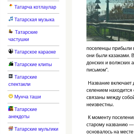
Татарча котлаулар
Татарская музыка
Татарские
частушки
поселенцы прибыли в
Татарское караоке
они были казаками. В
донских и волжских 
Татарские клипы
письмом”.
Татарские
Название включает д
спектакли
селением находится 
Мунча таши
связаны между собой
неизвестны.
Татарские
анекдоты
К моменту поселени
старому названию — 
Татарские мультики
основалось на месте