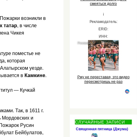
смеяться долго
i
Пожарки возникли в
Рекламодатель:
х татар
, в числе
ERID:
мена Чикея
ИНН:
атуре поместье не
да, которая
 Алатырском уезде.
вывается в
Камкине
.
Ржу не переставая, это видео
пересмотришь не раз
 титул — Кучкай
ами. Так, в 1611 г.
ь Мордовских и
СЛУЧАЙНЫЕ ЗАПИСИ
 Пожарок Русин
Священная пятница (Джума)
булат Бейбулатов,