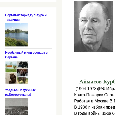
Сергач-история,культура и
традиции
Необычный мини-зоопарк в
Сергаче
Аймасов Кур
(1904-1978)(Р.Ф.Иб
Усадьба Пазухиных
Кочко-Пожарки Серга
(с.Бортсурманы)
Работал в Москве.В 
В 1936 г. избран пре
В годы войны из-за б