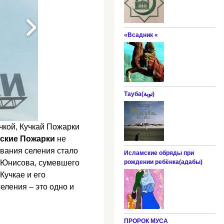
«Всадник «
Тауба(توبة‎‎)
очкой, Кучкай Пожарки
ские Пожарки
не
звания селения стало
Исламские обряды при
рождении ребёнка(адабы)
.Юнисова, сумевшего
Кучкае и его
еления – это одно и
ПРОРОК МУСА