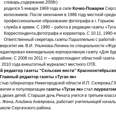
словарь,содержание.2008г)
родился 5 января 1969 года в селе
Кочко-Пожарки
Серга
колхозников. После окончания в 1986 году местной сред
профессиональное образование фотографа в г. Горьком. С
служба в армии. С 1990 – работа в редакции газеты «Туга
Корреспондента,фотографа и корректора. С 10.11. 1990-п
Ответственный секретарь газеты Параллельно с работой 
верситет им. В.И. Ульянова-Ленина по специальности «Жур
и редактировал еженедельную корпоративную газету «Для бу
айоне. С 2008 по 2011 гг – корреспондент областной газет
С 2010 года внештатный журналист местного ОТВ.
й редактор газеты “Сельские вести” Краснооктябрьско
Главный редактор
газеты «Туган як»
тью губернатора Нижегородской области И.П. Склярова,Г.
звития и популяризации
газеты «Туган як»
стал
лауреатом
ец двоих детей. Старшая дочь Рената учится в третьем клас
. Жена, Альбина Анвяровна, работает учительницей началь
коле Сергачского района.