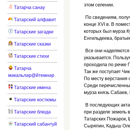
этом селении.
Татарча санау
По сведениям, полу
Татарский алфавит
конце XVI в. В помес
которых был мурза К
Татарские загадки
Енгильдеева, братье
Татарские сказки
Все они наделяются 
Татарские стихи
указывается. Пользуя
проходила по речке 
Татарча
Так же поступает Чи
мәкальләр@йтемнәр
По месту верстания 
Среди перечисленных
Татарские имена
мурза князь Сабаев,
Татарские костюмы
В последующих актах
Татарские блюда
при разделе земель 
Татарских Пожарок,
Татарский сабантуй
Сыряпин, Кадыш Оле