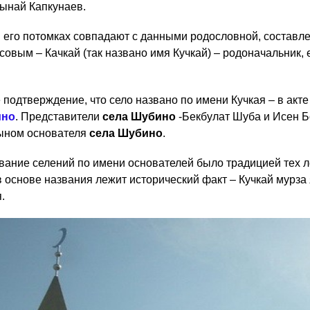
ынай Капкунаев.
и его потомках совпадают с данными родословной, составл
совым – Качкай (так названо имя Кучкай) – родоначальник, 
подтверждение, что село названо по имени Кучкая – в акте 
ино
. Представители
села Шубино
-Бекбулат Шуба и Исен Бо
сыном основателя
села Шубино
.
ывание селений по имени основателей было традицией тех л
 в основе названия лежит исторический факт – Кучкай мурза
.