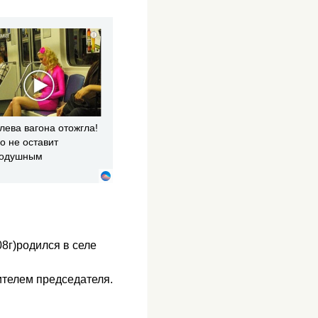
i
лева вагона отожгла!
о не оставит
нодушным
8г)родился в селе
ителем председателя.