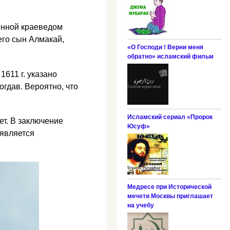
енной краеведом
его сын Алмакай,
«О Господи ! Верни меня
обратно» исламский фильм
1611 г. указано
гдав. Вероятно, что
Исламский сериал «Пророк
ет. В заключение
Юсуф»
 является
Медресе при Исторической
мечети Москвы приглашает
на учебу