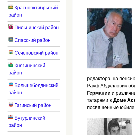
Краснооктябрьский
район
Пильнинский район
Спасский район
Сеченовский район
Княгининский
район
редактора. на пенсию
Большеболдинский
Рауф Абдуллович об
район
Германии
и различ
татарами в
Доме Ас
Гагинский район
посвященные юбилею
Бутурлинский
район