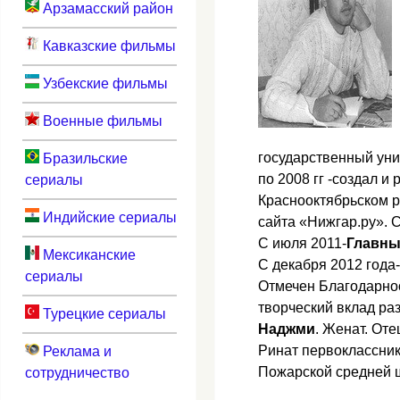
Арзамасский район
Кавказские фильмы
Узбекские фильмы
Военные фильмы
государственный уни
Бразильские
по 2008 гг -создал 
сериалы
Краснооктябрьском р
Индийские сериалы
сайта «Нижгар.ру». 
C июля 2011-
Главны
Мексиканские
С декабря 2012 года-
сериалы
Отмечен Благодарнос
творческий вклад ра
Турецкие сериалы
Наджми
. Женат. От
Ринат первоклассник
Реклама и
Пожарской средней ш
сотрудничество