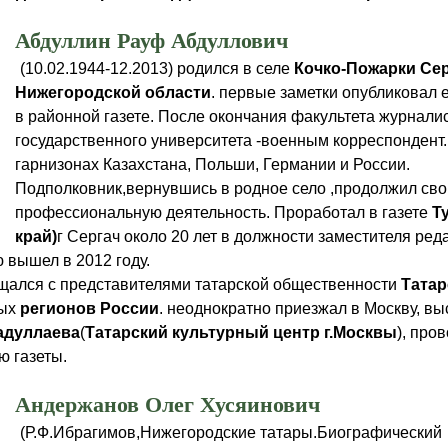
Абдуллин Рауф Абдуллович
(10.02.1944-12.2013) родился в селе
Кочко-Пожарки
Сер
Нижегородской области
. первые заметки опубликовал
в районной газете. После окончания факультета журнали
государственного университета -военным корреспондент
гарнизонах Казахстана, Польши, Германии и России.
Подполковник,вернувшись в родное село ,продолжил св
профессиональную деятельность. Проработал в газете
Т
край)
г Сергач около 20 лет в должности заместителя ред
 вышел в 2012 году.
щался с представителями татарской общественности
Татар
ных
регионов России
. неоднократно приезжал в Москву, вы
адуллаева
(
Татарский культурный центр г.Москвы
), про
 газеты.
Андержанов Олег Хусяинович
(Р.Ф.Ибрагимов,Нижегородские татары.Биографический