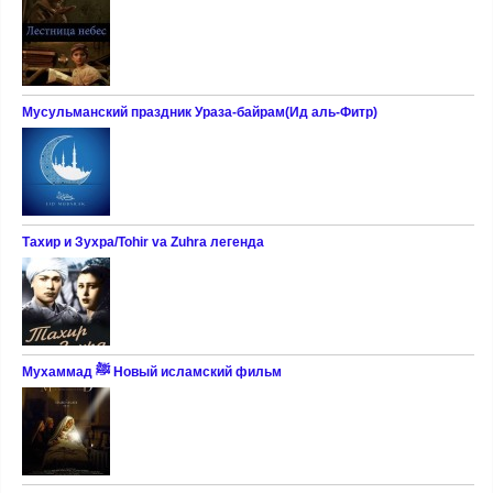
Мусульманский праздник Ураза-байрам(Ид аль-Фитр)
Тахир и Зухра/Tohir va Zuhra легенда
Мухаммад ﷺ Новый исламский фильм