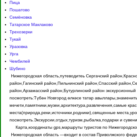
Пица
Пошатово
Семёновка
Татарское Маклаково
Трехозерки
Тукай
Уразовка
Урга
Чембилей
Шубино
Нижегородская область,путеводитеь Сергачский район,Крас
район,Гагинский район,Пильнинский район,Спасский район,Се
район,Арзамасский район,Бутурлинский район экскурсионный 
посмотреть:Түбән Новгород өлкәсе татар авыллары,знамениты
мечети,памятники,музеи,архитектура,развлечения,самые кра
места(природа,реки,источники,родники),священные места,уро
посмотреть.Экскурсии,отдых,туризм,рыбалка,подарки и сувен
Карта,координаты gps,маршруты туристов по Нижегородско
Нижегородская область —входит в состав Приволжского федер