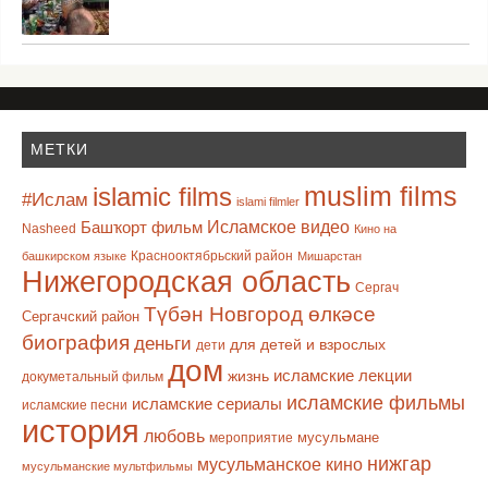
МЕТКИ
muslim films
islamic films
#Ислам
islami filmler
Башҡорт фильм
Исламское видео
Nasheed
Кино на
Краснооктябрьский район
башкирском языке
Мишарстан
Нижегородская область
Сергач
Түбән Новгород өлкәсе
Сергачский район
биография
деньги
для детей и взрослых
дети
дом
исламские лекции
жизнь
докуметальный фильм
исламские фильмы
исламские сериалы
исламские песни
история
любовь
мусульмане
мероприятие
нижгар
мусульманское кино
мусульманские мультфильмы