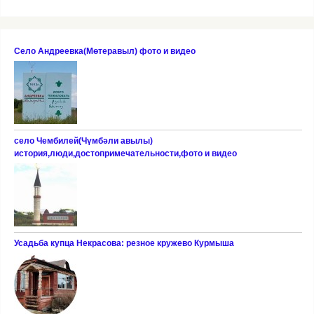
Село Андреевка(Мөтеравыл) фото и видео
село Чембилей(Чүмбәли авылы)
история,люди,достопримечательности,фото и видео
Усадьба купца Некрасова: резное кружево Курмыша