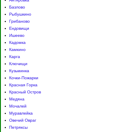
Антяровка
Базлово
Рыбушкино
Грибаново
Ендовищи
Ишеево
Кадомка
Камкино
Карга
Ключищи
Кузьминка
Кочки-Пожарки
Красная Горка
Красный Остров
Медяна
Мочалей
Муравлейка
Овечий Овраг
Петряксы