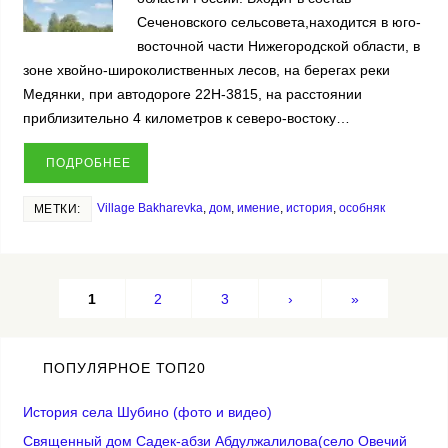
Сеченовского сельсовета,находится в юго-
восточной части Нижегородской области, в
зоне хвойно-широколиственных лесов, на берегах реки
Медянки, при автодороге 22Н-3815, на расстоянии
приблизительно 4 километров к северо-востоку…
ПОДРОБНЕЕ
Village Bakharevka
,
дом
,
имение
,
история
,
особняк
МЕТКИ:
1
2
3
›
»
ПОПУЛЯРНОЕ ТОП20
История села Шубино (фото и видео)
Священный дом Садек-абзи Абдулжалилова(село Овечий