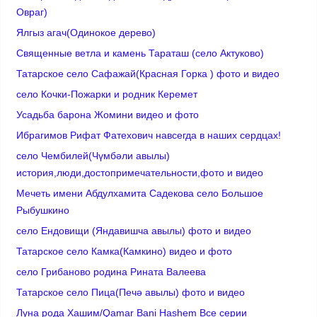
Овраг)
Ялгыз агач(Одинокое дерево)
Cвященные ветла и камень Тараташ (село Актуково)
Татарское село Сафажай(Красная Горка ) фото и видео
село Кочки-Пожарки и родник Керемет
Усадьба барона Жомини видео и фото
Ибрагимов Рифат Фатехович навсегда в наших сердцах!
село Чембилей(Чүмбәли авылы)
история,люди,достопримечательности,фото и видео
Мечеть имени Абдулхамита Садекова село Большое
Рыбушкино
село Ендовищи (Яндавишча авылы) фото и видео
Татарское село Камка(Камкино) видео и фото
село Грибаново родина Рината Валеева
Татарское село Пица(Печә авылы) фото и видео
Луна рода Хашим/Qamar Bani Hashem Все серии