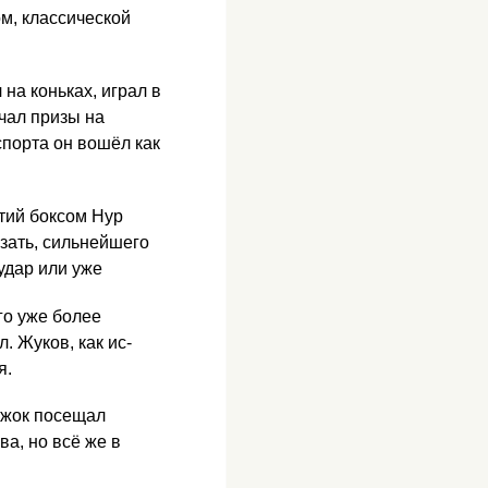
ом, классической
на коньках, играл в
чал при­зы на
спорта он вошёл как
ятий боксом Нур
зать, сильней­шего
удар или уже
го уже более
. Жуков, как ис­
я.
ужок посе­щал
а, но всё же в