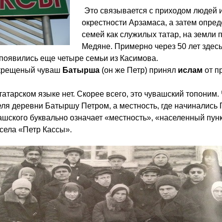
Это связывается с приходом людей и
окрестности Арзамаса, а затем опре
семей как служилых татар, на земли 
Медяне. Примерно через 50 лет здесь
появились еще четыре семьи из Касимова.
 крещеный чуваш
Батырша
(он же Петр) принял
ислам
от п
татарском языке нет. Скорее всего, это чувашский топоним
ля деревни Батыршу Петром, а местность, где начинались
вашского буквально означает «местность», «населенный пунк
села «Петр Кассы».