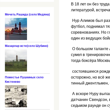
В 18 лет он без труд
литературой, встреч
Мечеть Рашида (село Медяна)
Нур Алимов был разн
футбол, поднимал тяж
соревнованиях. Но г
один из ведущих бойц
Мазарлар өсте(село Шубино)
О большом таланте А
сумел в тренировочно
тогда боксёра Москв
состоявшееся рожде
осторожно, но всё же
Поместье Пушкиных село
Кистенево
тинный джентльмен, 
А вскоре Нуру выпал
датчанин Свендсон, 
седьмом раунде он с