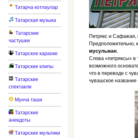
Татарча котлаулар
Татарская музыка
Татарские
Петрякс и Сафажая, 
частушки
Предположительно,
мусульман
.
Татарское караоке
Слова «петряксы» в 
возможного основате
Татарские клипы
что в переводе с чу
Татарские
чувашское название 
спектакли
Мунча таши
Татарские
анекдоты
Татарские мультики