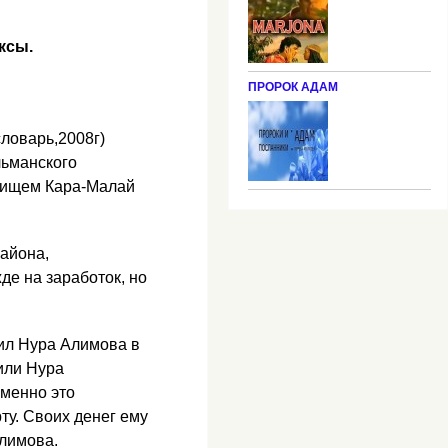
ксы.
ПРОРОК АДАМ
ловарь,2008г)
льманского
звищем Кара-Малай
района,
е на заработок, но
ил Нура Алимова в
или Нура
Именно это
у. Своих де­нег ему
Алимова.