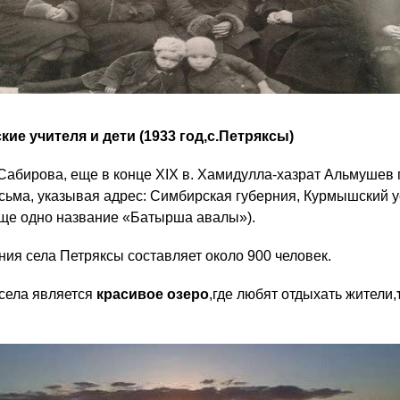
кие учителя и дети (1933 год,с.Петряксы)
 Сабирова, еще в конце XIX в. Хамидулла-хазрат Альмушев
сьма, указывая адрес: Симбирская губерния, Курмышский у
 еще одно название «Батырша авалы»).
ия села Петряксы составляет около 900 человек.
 села является
красивое озеро
,где любят отдыхать жители,