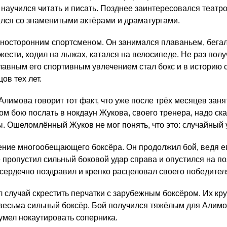
а научился читать и писать. Позднее заинтересовался театр
ался со знаменитыми актёра­ми и драматургами.
осторонним спортсме­ном. Он занимался плаваньем, бегал 
ести, ходил на лы­жах, катался на велосипеде. Не раз полу
лавным его спортив­ным увлечением стал бокс и в историю 
ов тех лет.
лимова говорит тот факт, что уже после трёх месяцев зан
м бою послать в нокдаун Жукова, своего тренера, надо ска
ы. Ошеломлённый Жу­ков не мог понять, что это: случайный 
ние многообещающего боксёра. Он продолжил бой, ведя е
 пропустил сильный боковой удар справа и опустился на пол
сердечно поздравил и креп­ко расцеловал своего победител
 случай скрестить пер­чатки с зарубежным боксёром. Их кр
весьма сильный боксёр. Бой получился тяжёлым для Алимов
умел нокаутировать сопер­ника.