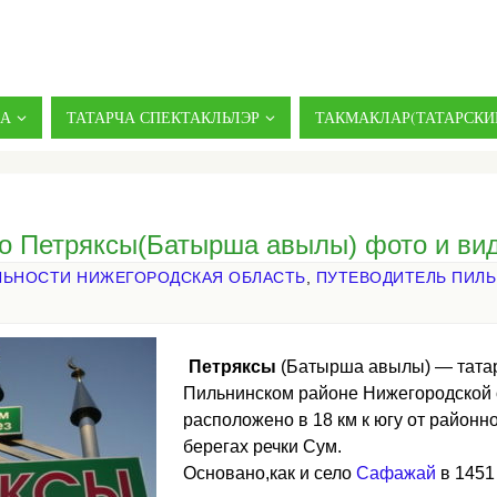
ДА
ТАТАРЧА СПЕКТАКЛЬЛЭР
ТАКМАКЛАР(ТАТАРСКИ
ло Петряксы(Батырша авылы) фото и ви
ЬНОСТИ НИЖЕГОРОДСКАЯ ОБЛАСТЬ
,
ПУТЕВОДИТЕЛЬ ПИЛ
Петряксы
(Батырша авылы) — татар
Пильнинском районе Нижегородской 
расположено в 18 км к югу от районн
берегах речки Сум.
Основано,как и село
Сафажай
в 1451 