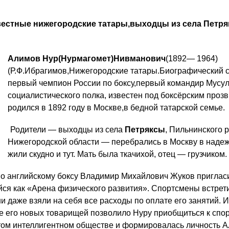
естные нижегородские татары,выходцы из села Петря
Алимов Нур(Нурмагомет)Нивманович
(1892— 1964)
(Р.Ф.Ибрагимов,Нижегородские татары.Биографический с
первый чемпион России по боксу,первый командир Мусу
социалистического полка, известен под боксёрским про
родился в 1892 году в Москве,в бедной татарской семье.
Родители — выходцы из села
Петряксы
, Пильнинского 
Нижегородской области — перебрались в Москву в надежд
жили скудно и тут. Мать была ткачихой, отец — грузчиком.
 по английскому боксу Владимир Михайлович Жуков приглас
ся как «Арена физического развития». Спортсмены встрет
и даже взяли на себя все расходы по оплате его занятий. 
 его новых товарищей по­зволило Нуру приобщиться к спорт
этом интеллигентном обществе и формировалась личность 