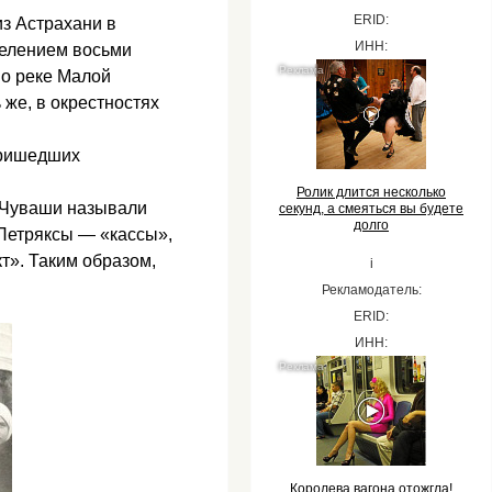
ERID:
з Астрахани в
ИНН:
делением восьми
по реке Малой
 же, в окрестностях
ришедших
Ролик длится несколько
. Чуваши называли
секунд, а смеяться вы будете
долго
 Петряксы — «кассы»,
т». Таким образом,
i
Рекламодатель:
ERID:
ИНН:
Королева вагона отожгла!