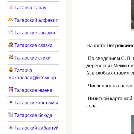
Татарча санау
Татарский алфавит
Татарские загадки
Татарские сказки
На фото:
Петряксинс
Татарские стихи
По сведениям С. В.
деревню из Мекки пи
Татарча
(а в скобках ставил
мәкальләр@йтемнәр
Численность населен
Татарские имена
Визитной карточкой
Татарские костюмы
села.
Татарские блюда
Татарский сабантуй