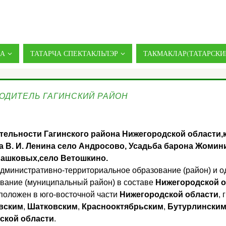
ДА
ТАТАРЧА СПЕКТАКЛЬЛЭР
ТАКМАКЛАР(ТАТАРСКИ
ОДИТЕЛЬ ГАГИНСКИЙ РАЙОН
ельности Гагинского района Нижегородской области,
а В. И. Ленина село Андросово, Усадьба барона Жомин
Пашковых,село Ветошкино.
дминистративно-территориальное образование (район) и 
вание (муниципальный район) в составе
Нижегородской о
положен в юго-восточной части
Нижегородской области
, 
вским
,
Шатковским
,
Краснооктябрьским
,
Бутурлински
ской области
.