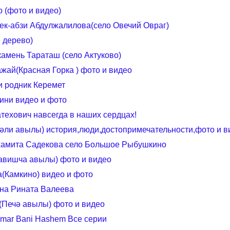
 (фото и видео)
к-абзи Абдулжалилова(село Овечий Овраг)
 дерево)
амень Тараташ (село Актуково)
жай(Красная Горка ) фото и видео
и родник Керемет
ини видео и фото
ехович навсегда в наших сердцах!
әли авылы) история,люди,достопримечательности,фото и в
хамита Садекова село Большое Рыбушкино
авишча авылы) фото и видео
а(Камкино) видео и фото
ина Рината Валеева
(Печә авылы) фото и видео
mar Bani Hashem Все серии