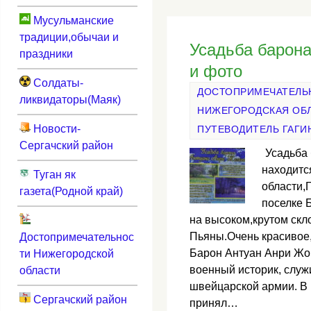
Мусульманские
традиции,обычаи и
Усадьба барон
праздники
и фото
Солдаты-
ДОСТОПРИМЕЧАТЕЛЬ
ликвидаторы(Маяк)
НИЖЕГОРОДСКАЯ ОБ
Новости-
ПУТЕВОДИТЕЛЬ ГАГИ
Сергачский район
Усадьба
находитс
Туган як
области,
газета(Родной край)
поселке 
на высоком,крутом скл
Пьяны.Очень красивое
Достопримечательнос
Барон Антуан Анри Жо
ти Нижегородской
военный историк, служ
области
швейцарской армии. В 
Сергачский район
принял…