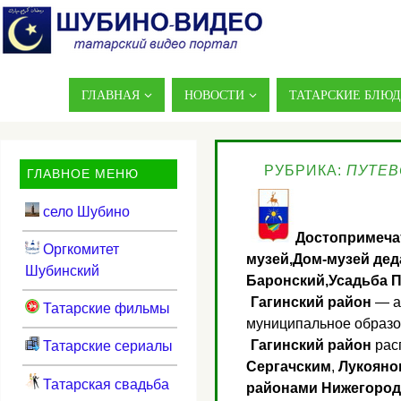
ГЛАВНАЯ
НОВОСТИ
ТАТАРСКИЕ БЛЮ
РУБРИКА:
ПУТЕВ
ГЛАВНОЕ МЕНЮ
село Шубино
Достопримечат
Оргкомитет
музей,Дом-музей дед
Шубинский
Баронский,Усадьба 
Гагинский район
— а
Татарские фильмы
муниципальное образо
Гагинский район
рас
Татарские сериалы
Сергачским
,
Лукояно
Татарская свадьба
районами Нижегород