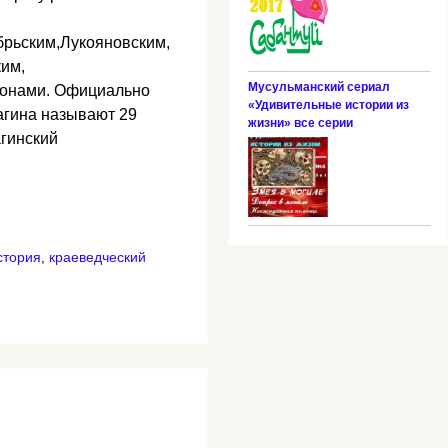
брьским,Лукояновским,
им,
Мусульманский сериал
онами. Официально
«Удивительные истории из
агина называют 29
жизни» все серии
агинский
стория
,
краеведческий