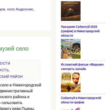
дом
,
село Андросово
,
Праздник Сабантуй 2026
(график) в Нижегородской
области
музей село
НОСТИ
Исламский фильм «Марьям»
смотреть онлайн
АСТЬ
,
СКИЙ РАЙОН
 село в Нижегородской
административный
инского района и
Сабантуй в Нижегородской
 сельсовета.
области график
берегу реки Пьяны.