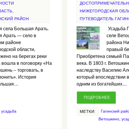
НОСТИ
ДОСТОПРИМЕЧАТЕЛЬ
ЛАСТЬ
,
НИЖЕГОРОДСКАЯ ОБЛ
НСКИЙ РАЙОН
ПУТЕВОДИТЕЛЬ ГАГИН
я села Большая Арать.
Усадьба 
 Арать — село в
селе Вето
ом районе
района Ни
одской области,
правый бе
жено на берегах реки
Приобретена семьей Паш
 вошла в поговорку «На
века. В 1803 г. Ветошки
кшень – торговать, в
наследству Василию Ал
ронить». История
который впоследствии в
Большая…
одним из богатейших…
ПОДРОБНЕЕ
,
усадьба
Гагинский рай
МЕТКИ:
Ветошкино
,
уса