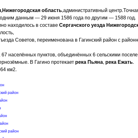
,Нижегородская область
,административный центр.Точна
 одним данным — 29 июня 1586 года по другим — 1588 год.
ино находилось в составе
Сергачского уезда Нижегородс
лость,
ъезда Советов, переименована в Гагинский район с район
 67 населённых пунктов, объединённых 6 сельскими посел
ернозёмные. В Гагино протекает
река Пьяна
,
река Ежать
.
64 км2.
йон
ский район
айон
н
айон
район
ский район