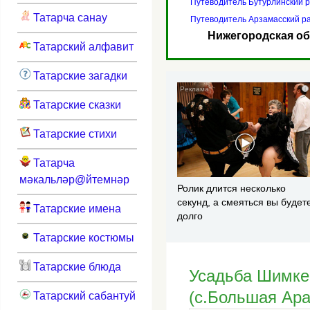
Путеводитель Бутурлинский 
Татарча санау
Путеводитель Арзамасский р
Нижегородская об
Татарский алфавит
Татарские загадки
i
Татарские сказки
Татарские стихи
Татарча
мәкальләр@йтемнәр
Ролик длится несколько
секунд, а смеяться вы будет
Татарские имена
долго
Татарские костюмы
Татарские блюда
Усадьба Шимке
(с.Большая Ара
Татарский сабантуй