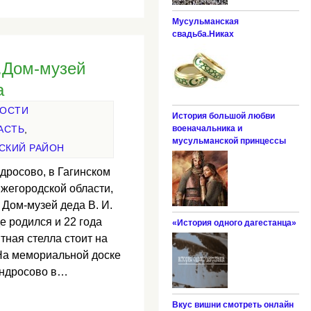
Мусульманская
свадьба.Никах
.Дом-музей
а
НОСТИ
История большой любви
военачальника и
АСТЬ
,
мусульманской принцессы
СКИЙ РАЙОН
дросово, в Гагинском
жегородской области,
 Дом-музей деда В. И.
е родился и 22 года
«История одного дагестанца»
тная стелла стоит на
 На мемориальной доске
 Андросово в…
Вкус вишни смотреть онлайн