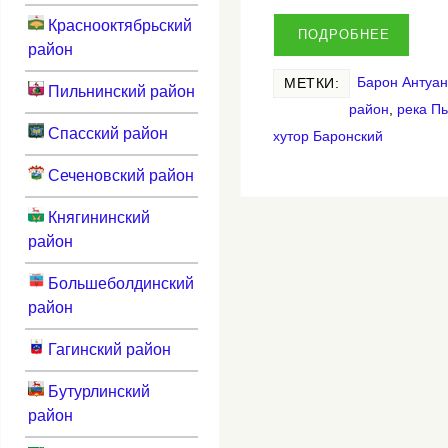
Краснооктябрьский
ПОДРОБНЕЕ
район
Барон Антуа
МЕТКИ:
Пильнинский район
район
,
река П
Спасский район
хутор Баронский
Сеченовский район
Княгининский
район
Большеболдинский
район
Гагинский район
Бутурлинский
район