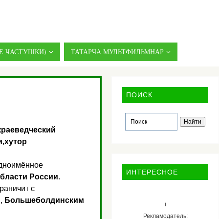
Е ЧАСТУШКИ)
ТАТАРЧА МУЛЬТФИЛЬМНАР
ПОИСК
краеведческий
и,хутор
одноимённое
ИНТЕРЕСНОЕ
бласти России
.
граничит с
м
,
Большеболдинским
i
Рекламодатель: