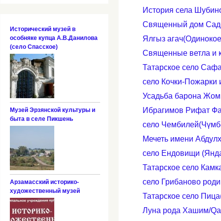
История села Шубино
Священный дом Саде
Исторический музей в
особняке купца А.В.Данилова
Ялгыз агач(Одинокое
(село Спасское)
Cвященные ветла и к
Татарское село Сафа
село Кочки-Пожарки 
Усадьба барона Жом
Ибрагимов Рифат Фат
Музей Эрзянской культуры и
быта в селе Пикшень
село Чембилей(Чүмб
Мечеть имени Абдул
село Ендовищи (Янд
Татарское село Камк
село Грибаново род
Арзамасский историко-
художественный музей
Татарское село Пица
Луна рода Хашим/Qa