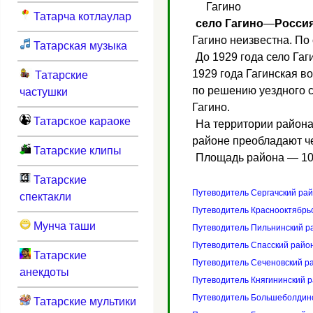
Гагино
Татарча котлаулар
село Гагино
—
Россия
Гагино неизвестна. По
Татарская музыка
До 1929 года село Гаг
1929 года Гагинская во
Татарские
по решению уездного с
частушки
Гагино.
Татарское караоке
На территории района
районе преобладают ч
Татарские клипы
Площадь района — 10
Татарские
Путеводитель Сергачский ра
спектакли
Путеводитель Краснооктябрь
Мунча таши
Путеводитель Пильнинский р
Путеводитель Спасский райо
Татарские
Путеводитель Сеченовский р
анекдоты
Путеводитель Княгининский 
Путеводитель Большеболдин
Татарские мультики