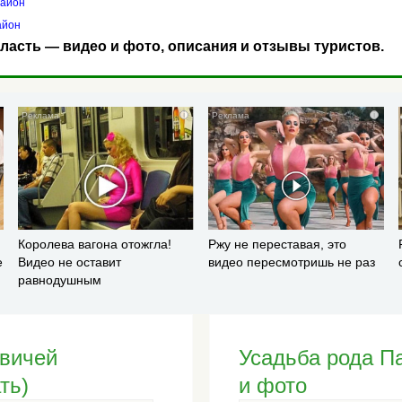
район
айон
ласть — видео и фото, описания и отзывы туристов.
i
i
Королева вагона отожгла!
Ржу не переставая, это
е
Видео не оставит
видео пересмотришь не раз
равнодушным
вичей
Усадьба рода П
ть)
и фото