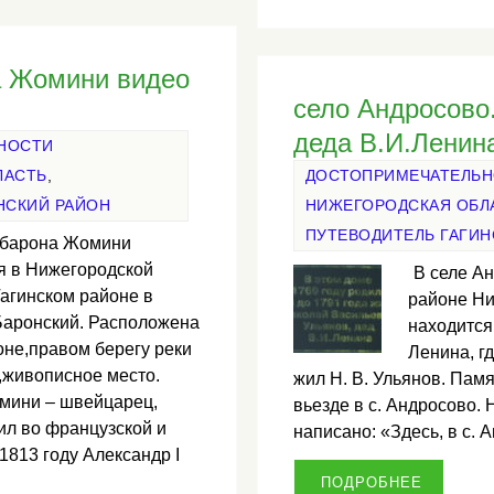
а Жомини видео
село Андросово
деда В.И.Ленин
НОСТИ
ЛАСТЬ
,
ДОСТОПРИМЕЧАТЕЛЬ
НСКИЙ РАЙОН
НИЖЕГОРОДСКАЯ ОБЛ
ПУТЕВОДИТЕЛЬ ГАГИН
 барона Жомини
я в Нижегородской
В селе Ан
Гагинском районе в
районе Ни
Баронский. Расположена
находится
оне,правом берегу реки
Ленина, гд
,живописное место.
жил Н. В. Ульянов. Памя
мини – швейцарец,
вьезде в с. Андросово.
ил во французской и
написано: «Здесь, в с.
1813 году Александр I
ПОДРОБНЕЕ