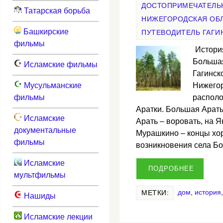
ДОСТОПРИМЕЧАТЕЛЬ
Татарская борьба
НИЖЕГОРОДСКАЯ ОБ
Башкирские
ПУТЕВОДИТЕЛЬ ГАГИ
фильмы
Истори
Большая
Исламские фильмы
Гагинск
Мусульманские
Нижегор
фильмы
располо
Аратки. Большая Арать
Исламские
Арать – воровать, на Я
документальные
Мурашкино – концы хо
фильмы
возникновения села 
Исламские
ПОДРОБНЕЕ
мультфильмы
дом
,
история
МЕТКИ:
Нашиды
Исламские лекции