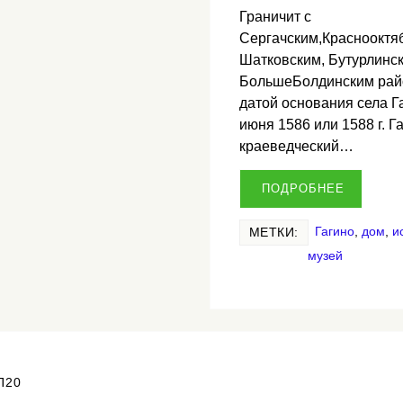
Граничит с
Сергачским,Краснооктя
Шатковским, Бутурлинск
БольшеБолдинским рай
датой основания села Г
июня 1586 или 1588 г. Г
краеведческий…
ПОДРОБНЕЕ
Гагино
,
дом
,
и
МЕТКИ:
музей
П20