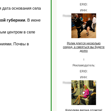
ERID:
я дата основания села
ИНН:
кой губернии
. В июне
ным центром в селе
Ролик длится несколько
ениями. Почвы в
секунд, а смеяться вы будете
долго
i
Рекламодатель:
ERID:
ИНН:
Королева вагона отожгла!