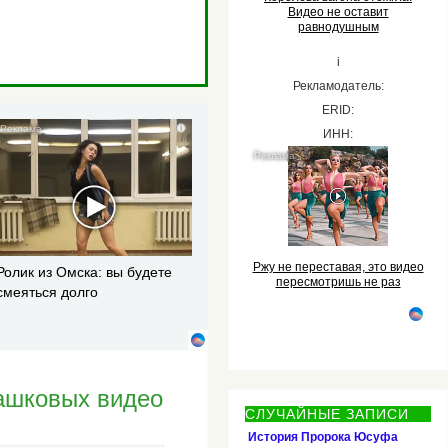
Видео не оставит
равнодушным
i
Рекламодатель:
ERID:
i
ИНН:
Ржу не переставая, это видео
Ролик из Омска: вы будете
пересмотришь не раз
смеяться долго
ашковых видео
СЛУЧАЙНЫЕ ЗАПИСИ
История Пророка Юсуфа