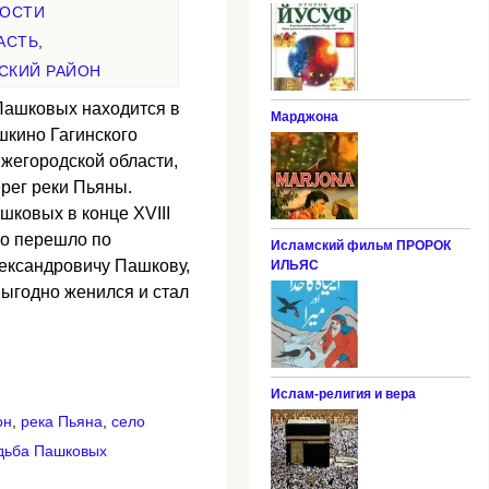
НОСТИ
АСТЬ
,
СКИЙ РАЙОН
Пашковых находится в
Марджона
шкино Гагинского
жегородской области,
рег реки Пьяны.
ковых в конце XVIII
но перешло по
Исламский фильм ПРОРОК
ександровичу Пашкову,
ИЛЬЯС
ыгодно женился и стал
Ислам-религия и вера
он
,
река Пьяна
,
село
дьба Пашковых