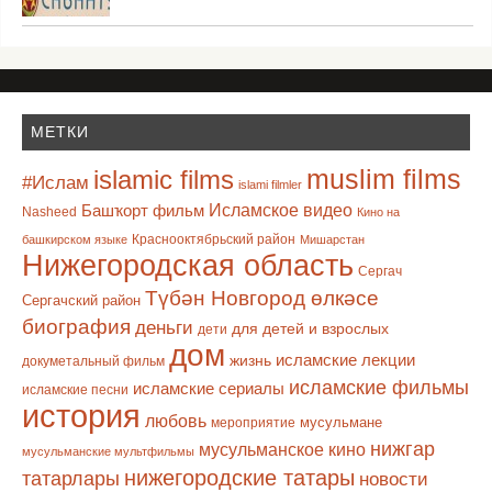
МЕТКИ
muslim films
islamic films
#Ислам
islami filmler
Башҡорт фильм
Исламское видео
Nasheed
Кино на
Краснооктябрьский район
башкирском языке
Мишарстан
Нижегородская область
Сергач
Түбән Новгород өлкәсе
Сергачский район
биография
деньги
для детей и взрослых
дети
дом
исламские лекции
жизнь
докуметальный фильм
исламские фильмы
исламские сериалы
исламские песни
история
любовь
мусульмане
мероприятие
нижгар
мусульманское кино
мусульманские мультфильмы
нижегородские татары
татарлары
новости