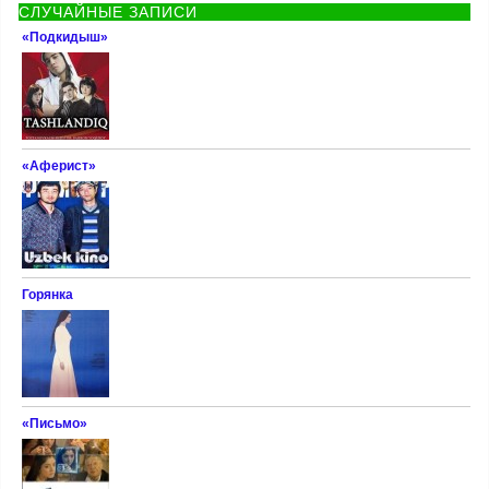
СЛУЧАЙНЫЕ ЗАПИСИ
«Подкидыш»
«Аферист»
Горянка
«Письмо»