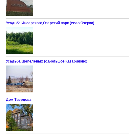
Усадьба Инсарского,Озерский парк (село Озерки)
Усадьба Шепелевых (c.Большое Казариново)
Дом Твердова