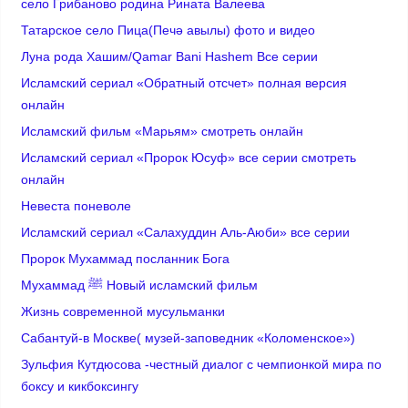
село Грибаново родина Рината Валеева
Татарское село Пица(Печә авылы) фото и видео
Луна рода Хашим/Qamar Bani Hashem Все серии
Исламский сериал «Обратный отсчет» полная версия
онлайн
Исламский фильм «Марьям» смотреть онлайн
Исламский сериал «Пророк Юсуф» все серии смотреть
онлайн
Невеста поневоле
Исламский сериал «Салахуддин Аль-Аюби» все серии
Пророк Мухаммад посланник Бога
Мухаммад ﷺ Новый исламский фильм
Жизнь современной мусульманки
Сабантуй-в Москве( музей-заповедник «Коломенское»)
Зульфия Кутдюсова -честный диалог с чемпионкой мира по
боксу и кикбоксингу