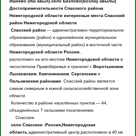
Ишеево (Иш авыл)
,
село Базлово(Бозлау авылы)
Достопримечательности Спасского района
Нижегородской области
интересные места Спасский
район Нижегородской области
Спасский район
— административно-территориальное
образование (район) и одноимённое муниципальное
образование (муниципальный район) в восточной части
Нижегородской области России
,
расположен на юго-востоке
Нижегородской области
в
лесостепном Правобережье и граничит с
Воротынским
,
Лысковским
,
Княгининским
,
Сергачским
и
Пильнинским районами
. Спасский район является
самым северным в южной сельскохозяйственной зоне
области.
Количество в районе населённых пунктов — 44,
объединённых 7 сельскими поселениями.
Спасское
село Спасское -Россия,Нижегородская
область
,административный центр,расположено в 40 км