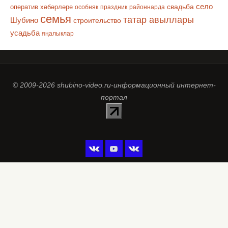
село
оператив хәбәрләре
свадьба
особняк
праздник
районнарда
семья
татар авыллары
Шубино
строительство
усадьба
яңалыклар
© 2009-2026 shubino-video.ru-информационный интернет-
портал