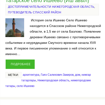
Татарское село Ишеево (Иш авыл)
ДОСТОПРИМЕЧАТЕЛЬНОСТИ НИЖЕГОРОДСКАЯ ОБЛАСТЬ
,
ПУТЕВОДИТЕЛЬ СПАССКИЙ РАЙОН
История села Ишеево Село Ишеево
находится в Спасском районе Нижегородской
области, в 1,5 км от села Базлово. Появление
деревни Ишеево связано с противоречивыми
событиями и неурядицами Смутного времени начала XVII
века. И первое письменное упоминание о ней относится к
именно…
ПОДРОБНЕЕ
архитектура
,
Гаяз Салихович Закиров
,
дом
,
нижгар
МЕТКИ:
татарлары
,
Нижегородская область
,
нижегородские
татары
,
село Ишеево