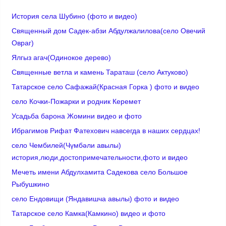
История села Шубино (фото и видео)
Священный дом Садек-абзи Абдулжалилова(село Овечий
Овраг)
Ялгыз агач(Одинокое дерево)
Cвященные ветла и камень Тараташ (село Актуково)
Татарское село Сафажай(Красная Горка ) фото и видео
село Кочки-Пожарки и родник Керемет
Усадьба барона Жомини видео и фото
Ибрагимов Рифат Фатехович навсегда в наших сердцах!
село Чембилей(Чүмбәли авылы)
история,люди,достопримечательности,фото и видео
Мечеть имени Абдулхамита Садекова село Большое
Рыбушкино
село Ендовищи (Яндавишча авылы) фото и видео
Татарское село Камка(Камкино) видео и фото