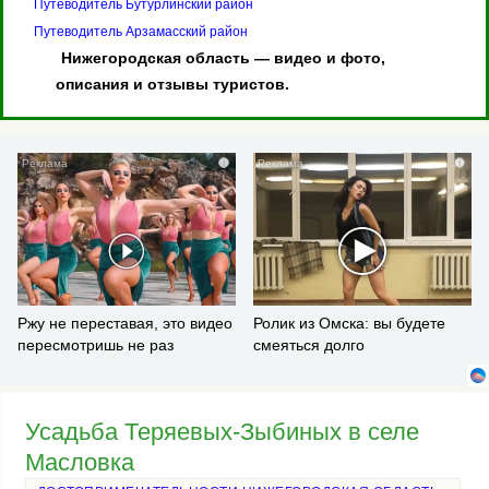
Путеводитель Бутурлинский район
Путеводитель Арзамасский район
Нижегородская область — видео и фото,
описания и отзывы туристов.
i
i
Ржу не переставая, это видео
Ролик из Омска: вы будете
пересмотришь не раз
смеяться долго
Усадьба Теряевых-Зыбиных в селе
Масловка