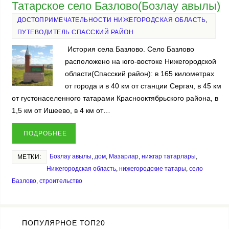
Татарское село Базлово(Бозлау авылы)
ДОСТОПРИМЕЧАТЕЛЬНОСТИ НИЖЕГОРОДСКАЯ ОБЛАСТЬ
,
ПУТЕВОДИТЕЛЬ СПАССКИЙ РАЙОН
История села Базлово. Село Базлово
расположено на юго-востоке Нижегородской
области(Спасский район): в 165 километрах
от города и в 40 км от станции Сергач, в 45 км
от густонаселенного татарами Краснооктябрьского района, в
1,5 км от Ишеево, в 4 км от…
ПОДРОБНЕЕ
Бозлау авылы
,
дом
,
Мазарлар
,
нижгар татарлары
,
МЕТКИ:
Нижегородская область
,
нижегородские татары
,
село
Базлово
,
строительство
ПОПУЛЯРНОЕ ТОП20