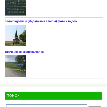
село Ендовищи (Яндавишча авылы) фото и видео
Драчевское озеро рыбалка
ПОИСК