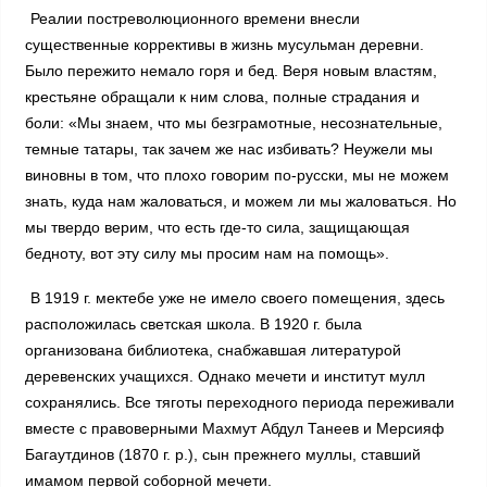
Реалии постреволюционного времени внесли
существенные коррективы в жизнь мусульман деревни.
Было пережито немало горя и бед. Веря новым властям,
крестьяне обращали к ним слова, полные страдания и
боли: «Мы знаем, что мы безграмотные, несознательные,
темные татары, так зачем же нас избивать? Неужели мы
виновны в том, что плохо говорим по-русски, мы не можем
знать, куда нам жаловаться, и можем ли мы жаловаться. Но
мы твердо верим, что есть где-то сила, защищающая
бедноту, вот эту силу мы просим нам на помощь».
В 1919 г. мектебе уже не имело своего помещения, здесь
расположилась светская школа. В 1920 г. была
организована библиотека, снабжавшая литературой
деревенских учащихся. Однако мечети и институт мулл
сохранялись. Все тяготы переходного периода переживали
вместе с правоверными Махмут Абдул Танеев и Мерсияф
Багаутдинов (1870 г. р.), сын прежнего муллы, ставший
имамом первой соборной мечети.