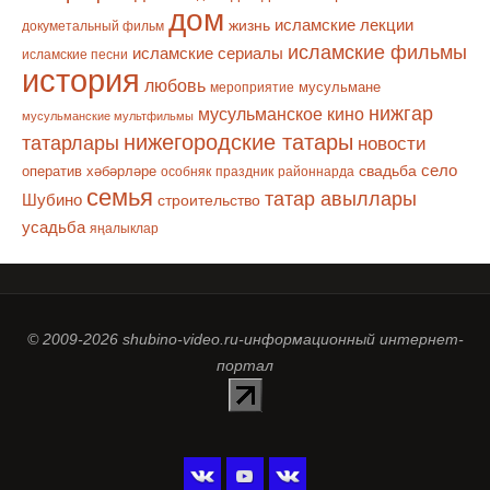
дом
исламские лекции
жизнь
докуметальный фильм
исламские фильмы
исламские сериалы
исламские песни
история
любовь
мусульмане
мероприятие
нижгар
мусульманское кино
мусульманские мультфильмы
нижегородские татары
татарлары
новости
село
оператив хәбәрләре
свадьба
особняк
праздник
районнарда
семья
татар авыллары
Шубино
строительство
усадьба
яңалыклар
© 2009-2026 shubino-video.ru-информационный интернет-
портал