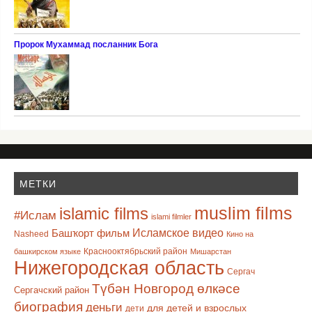
Пророк Мухаммад посланник Бога
МЕТКИ
muslim films
islamic films
#Ислам
islami filmler
Башҡорт фильм
Исламское видео
Nasheed
Кино на
Краснооктябрьский район
башкирском языке
Мишарстан
Нижегородская область
Сергач
Түбән Новгород өлкәсе
Сергачский район
биография
деньги
для детей и взрослых
дети