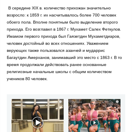
В середине XIX в. количество прихожан значительно
возросло: к 1859 г. их насчитывалось более 700 человек
обоего пола. Вполне понятным было выделение второго
прихода. Его возглавил в 1867 г. Мухамет Салех Феткулов.
Имамом первого прихода был Гаязетдин Мухаметдиаров,
человек достойный во всех отношениях. Уважением
верующих также пользовался азанчей и мударрис
Багаутдин Амерханов, занимавший это место с 1863 г. В то
время продолжали действовать ранее основанные
религиозные начальные школы с общим количеством
учеников 80 человек.
i
i