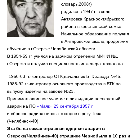
словарь,2008г)
родился в 1947 г. в селе
Антяровка Краснооктябрьского
района в крестьянской семье.
Начальное образование получил
в Антяровской школе,продолжил
обучение в г.Озерске Челябинской области.
В 1954-59 гг. учился на заочном отделении МИФИ №1
г.Озерска и получил специальность инженера-технолога.
1956-63 гг.-контролер ОТК,начальник БТК завода №45.
1988-92 гг.-контролер основного производства в БТК по
выпуску изделий на заводе №23.
Принимал активное участие в ликвидации последствий
аварии на ПО
«Маяк» 29 сентября 1957 г
и сбросов радиоактивных отходов в реку Теча.
(Челябинск-40)
Эта была самая страшная ядерная авария в
Озерске(Челябинск-40),страшнее Чернобыля в 10 раз и