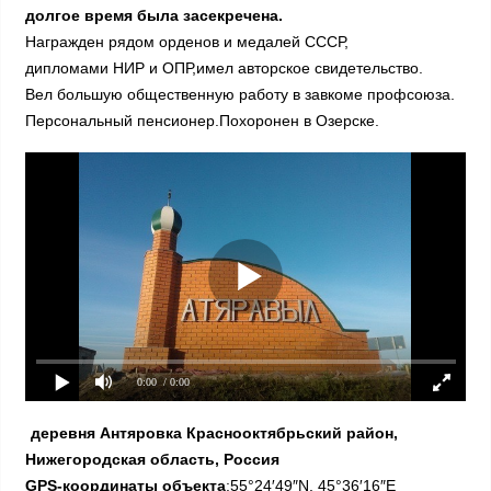
долгое время была засекречена.
Награжден рядом орденов и медалей СССР,
дипломами НИР и ОПР,имел авторское свидетельство.
Вел большую общественную работу в завкоме профсоюза.
Персональный пенсионер.Похоронен в Озерске.
0:00
/ 0:00
деревня Антяровка Краснооктябрьский район,
Нижегородская область, Россия
GPS-координаты объекта
:55°24′49″N, 45°36′16″E