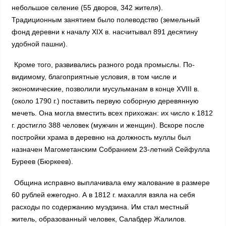
небольшое селение (55 дворов, 342 жителя).
Традиционным занятием было полеводство (земельный
фонд деревни к началу XIX в. насчитывал 891 десятину
удобной пашни).
Кроме того, развивались разного рода промыслы. По-
видимому, благоприятные условия, в том числе и
экономические, позволили мусульманам в конце XVIII в.
(около 1790 г.) поставить первую соборную деревянную
мечеть. Она могла вместить всех прихожан: их число к 1812
г. достигло 388 человек (мужчин и женщин). Вскоре после
постройки храма в деревню на должность муллы был
назначен Магометанским Собранием 23-летний Сейфулла
Буреев (Бюркеев).
Община исправно выплачивала ему жалование в размере
60 рублей ежегодно. А в 1812 г. махалля взяла на себя
расходы по содержанию муэдзина. Им стал местный
житель, образованный человек, Салабдер Жалилов.