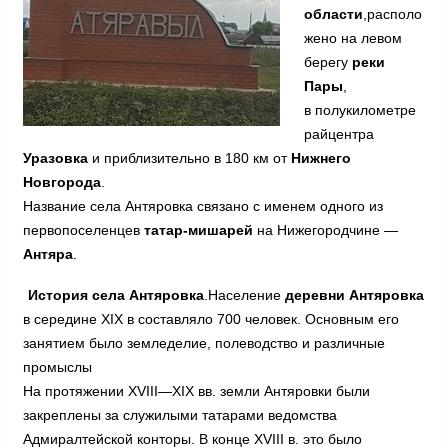
области
,располо
жено на левом
берегу
реки
Пары
,
в полукилометре
райцентра
Уразовка
и приблизительно в 180 км от
Нижнего
Новгорода
.
Название села Антяровка связано с именем одного из
первопоселенцев
татар-мишарей
на Нижегородчине —
Антяра
.
История села Антяровка
.Население
деревни Антяровка
в середине ХIХ в составляло 700 человек. Основным его
занятием было земледелие, полеводство и различные
промыслы
На протяжении XVIII—XIX вв. земли Антяровки были
закреплены за служилыми татарами ведомства
Адмиралтейской конторы. В конце XVIII в. это было