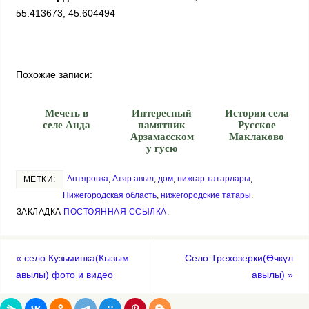
55.413673, 45.604494
Похожие записи:
Мечеть в
Интересный
История села
селе Анда
памятник
Русское
Арзамасском
Маклаково
у гусю
Антяровка
,
Атяр авыл
,
дом
,
нижгар татарлары
,
МЕТКИ:
Нижегородская область
,
нижегородские татары
.
ЗАКЛАДКА
ПОСТОЯННАЯ ССЫЛКА
.
«
село Кузьминка(Кызым
Село Трехозерки(Өчкүл
авылы) фото и видео
авылы)
»