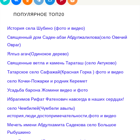
ПОПУЛЯРНОЕ ТОП20
История села Шубино (фото и видео)
Священный дом Садек-абзи Абдулжалилова(село Овечий
Овраг)
Ялгыз агач(Одинокое дерево)
Cвященные ветла и камень Тараташ (село Актуково)
Татарское село Сафажай(Красная Горка ) фото и видео
село Кочки-Пожарки и родник Керемет
Усадьба барона Жомини видео и фото
Ибрагимов Рифат Фатехович навсегда в наших сердцах!
село Чембилей(Чүмбәли авылы)
история,люди,достопримечательности,фото и видео
Мечеть имени Абдулхамита Садекова село Большое
Рыбушкино