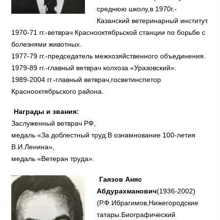
среднюю школу,в 1970г.-
Казанский ветеринарный институт.
1970-71 гг.-ветврач Краснооктябрьской станции по борьбе с
болезнями животных.
1977-79 гг.-председатель межхозяйственного объединения.
1979-89 гг.-главный ветврач колхоза «Уразовский».
1989-2004 гг.-главный ветврач,госветинспетор
Краснооктябрьского района.
Награды и звания:
Заслуженный ветврач РФ,
медаль «За доблестный труд.В ознамнование 100-летия
В.И.Ленина»,
медаль «Ветеран труда».
Гаязов Аняс
Абдурахманович
(1936-2002)
(Р.Ф.Ибрагимов,Нижегородские
татары.Биографический