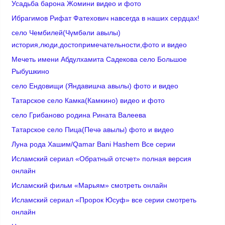
Усадьба барона Жомини видео и фото
Ибрагимов Рифат Фатехович навсегда в наших сердцах!
село Чембилей(Чүмбәли авылы)
история,люди,достопримечательности,фото и видео
Мечеть имени Абдулхамита Садекова село Большое
Рыбушкино
село Ендовищи (Яндавишча авылы) фото и видео
Татарское село Камка(Камкино) видео и фото
село Грибаново родина Рината Валеева
Татарское село Пица(Печә авылы) фото и видео
Луна рода Хашим/Qamar Bani Hashem Все серии
Исламский сериал «Обратный отсчет» полная версия
онлайн
Исламский фильм «Марьям» смотреть онлайн
Исламский сериал «Пророк Юсуф» все серии смотреть
онлайн