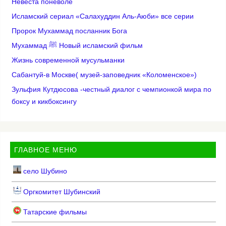
Невеста поневоле
Исламский сериал «Салахуддин Аль-Аюби» все серии
Пророк Мухаммад посланник Бога
Мухаммад ﷺ Новый исламский фильм
Жизнь современной мусульманки
Сабантуй-в Москве( музей-заповедник «Коломенское»)
Зульфия Кутдюсова -честный диалог с чемпионкой мира по
боксу и кикбоксингу
ГЛАВНОЕ МЕНЮ
село Шубино
Оргкомитет Шубинский
Татарские фильмы