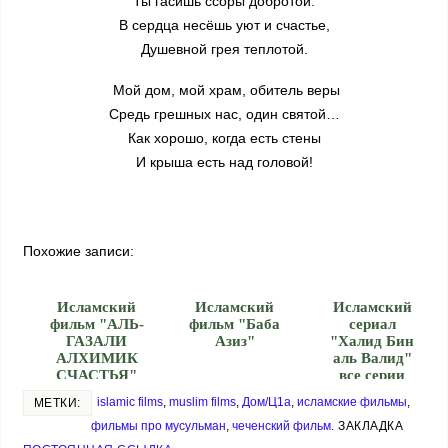
Ты гасишь ссоры добротой.
В сердца несёшь уют и счастье,
Душевной грея теплотой.
Мой дом, мой храм, обитель веры
Средь грешных нас, один святой…
Как хорошо, когда есть стены
И крыша есть над головой!
Похожие записи:
Исламский
Исламский
Исламский
фильм "АЛЬ-
фильм "Баба
сериал
ГАЗАЛИ
Азиз"
"Халид Бин
АЛХИМИК
аль Валид"
СЧАСТЬЯ"
все серии
islamic films
,
muslim films
,
Дом/Ц1а
,
исламские фильмы
,
МЕТКИ:
фильмы про мусульман
,
чеченский фильм
.
ЗАКЛАДКА