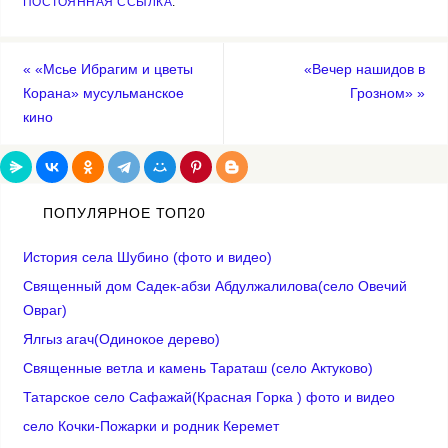
ПОСТОЯННАЯ ССЫЛКА
.
«
«Мсье Ибрагим и цветы
«Вечер нашидов в
Корана» мусульманское
Грозном»
»
кино
ПОПУЛЯРНОЕ ТОП20
История села Шубино (фото и видео)
Священный дом Садек-абзи Абдулжалилова(село Овечий
Овраг)
Ялгыз агач(Одинокое дерево)
Cвященные ветла и камень Тараташ (село Актуково)
Татарское село Сафажай(Красная Горка ) фото и видео
село Кочки-Пожарки и родник Керемет