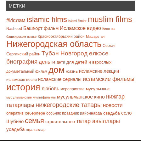
МЕТКИ
muslim films
islamic films
#Ислам
islami filmler
Башҡорт фильм
Исламское видео
Nasheed
Кино на
Краснооктябрьский район
башкирском языке
Мишарстан
Нижегородская область
Сергач
Түбән Новгород өлкәсе
Сергачский район
биография
деньги
для детей и взрослых
дети
дом
исламские лекции
жизнь
докуметальный фильм
исламские фильмы
исламские сериалы
исламские песни
история
любовь
мусульмане
мероприятие
нижгар
мусульманское кино
мусульманские мультфильмы
нижегородские татары
татарлары
новости
село
оператив хәбәрләре
свадьба
особняк
праздник
районнарда
семья
татар авыллары
Шубино
строительство
усадьба
яңалыклар