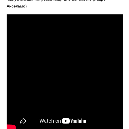
Ансельмо)