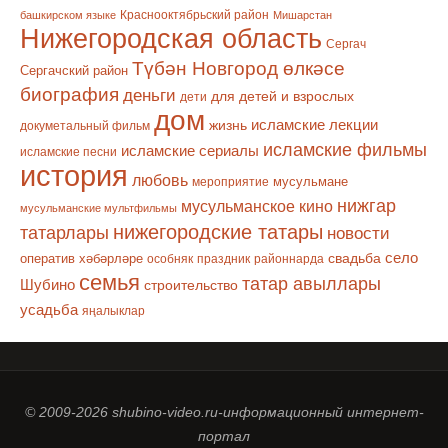
Краснооктябрьский район
башкирском языке
Мишарстан
Нижегородская область
Сергач
Түбән Новгород өлкәсе
Сергачский район
биография
деньги
для детей и взрослых
дети
дом
исламские лекции
жизнь
докуметальный фильм
исламские фильмы
исламские сериалы
исламские песни
история
любовь
мусульмане
мероприятие
нижгар
мусульманское кино
мусульманские мультфильмы
нижегородские татары
татарлары
новости
село
оператив хәбәрләре
свадьба
особняк
праздник
районнарда
семья
татар авыллары
Шубино
строительство
усадьба
яңалыклар
© 2009-2026 shubino-video.ru-информационный интернет-
портал