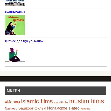
«СВЕКРОВЬ»
Фитнес для мусульманок
МЕТКИ
muslim films
islamic films
#Ислам
islami filmler
Башҡорт фильм
Исламское видео
Nasheed
Кино на