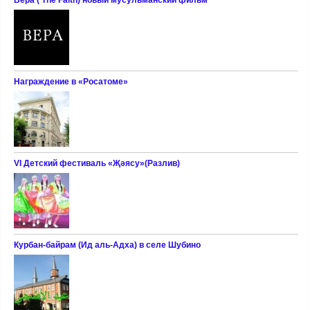
Награждение в «Росатоме»
VI Детский фестиваль «Җәясу»(Разлив)
Курбан-байрам (Ид аль-Адха) в селе Шубино