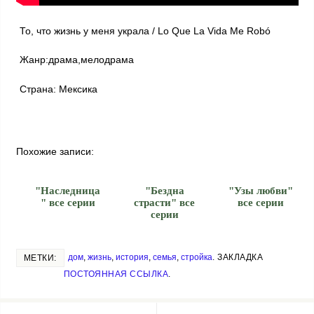
То, что жизнь у меня украла / Lo Que La Vida Me Robó
Жанр:драма,мелодрама
Страна: Мексика
Похожие записи:
"Наследница
"Бездна
"Узы любви"
" все серии
страсти" все
все серии
серии
дом
,
жизнь
,
история
,
семья
,
стройка
.
ЗАКЛАДКА
МЕТКИ:
ПОСТОЯННАЯ ССЫЛКА
.