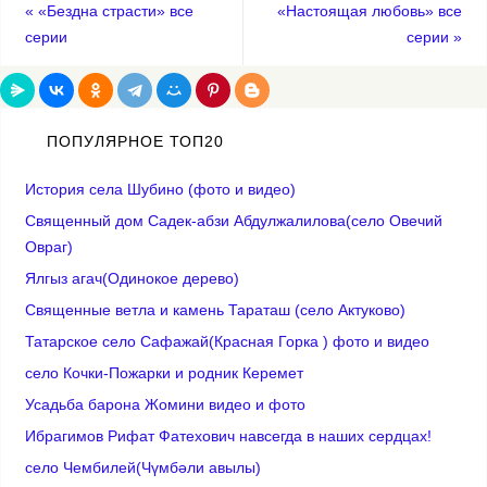
«
«Бездна страсти» все
«Настоящая любовь» все
серии
серии
»
ПОПУЛЯРНОЕ ТОП20
История села Шубино (фото и видео)
Священный дом Садек-абзи Абдулжалилова(село Овечий
Овраг)
Ялгыз агач(Одинокое дерево)
Cвященные ветла и камень Тараташ (село Актуково)
Татарское село Сафажай(Красная Горка ) фото и видео
село Кочки-Пожарки и родник Керемет
Усадьба барона Жомини видео и фото
Ибрагимов Рифат Фатехович навсегда в наших сердцах!
село Чембилей(Чүмбәли авылы)