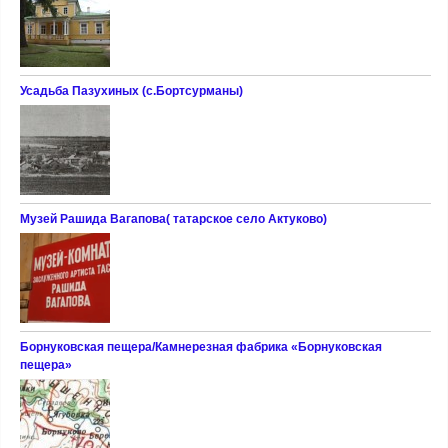
Усадьба Пазухиных (с.Бортсурманы)
Музей Рашида Вагапова( татарское село Актуково)
Борнуковская пещера/Камнерезная фабрика «Борнуковская
пещера»