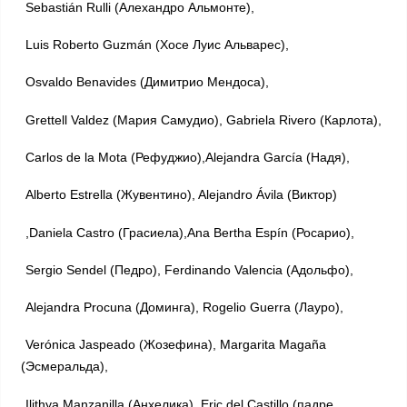
Sebastián Rulli (Алехандро Альмонте),
Luis Roberto Guzmán (Хосе Луис Альварес),
Osvaldo Benavides (Димитрио Мендоса),
Grettell Valdez (Мария Самудио), Gabriela Rivero (Карлота),
Carlos de la Mota (Рефуджио),Alejandra García (Надя),
Alberto Estrella (Жувентино), Alejandro Ávila (Виктор)
,Daniela Castro (Грасиела),Ana Bertha Espín (Росарио),
Sergio Sendel (Педро), Ferdinando Valencia (Адольфо),
Alejandra Procuna (Доминга), Rogelio Guerra (Лауро),
Verónica Jaspeado (Жозефина), Margarita Magaña
(Эсмеральда),
Ilithya Manzanilla (Анхелика), Eric del Castillo (падре