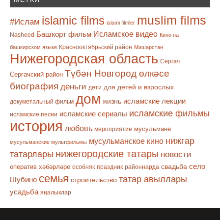
muslim films
islamic films
#Ислам
islami filmler
Башҡорт фильм
Исламское видео
Nasheed
Кино на
Краснооктябрьский район
башкирском языке
Мишарстан
Нижегородская область
Сергач
Түбән Новгород өлкәсе
Сергачский район
биография
деньги
для детей и взрослых
дети
дом
исламские лекции
жизнь
докуметальный фильм
исламские фильмы
исламские сериалы
исламские песни
история
любовь
мусульмане
мероприятие
нижгар
мусульманское кино
мусульманские мультфильмы
нижегородские татары
татарлары
новости
село
оператив хәбәрләре
свадьба
особняк
праздник
районнарда
семья
татар авыллары
Шубино
строительство
усадьба
яңалыклар