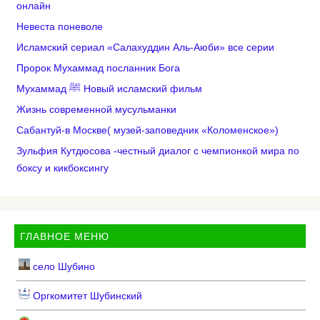
онлайн
Невеста поневоле
Исламский сериал «Салахуддин Аль-Аюби» все серии
Пророк Мухаммад посланник Бога
Мухаммад ﷺ Новый исламский фильм
Жизнь современной мусульманки
Сабантуй-в Москве( музей-заповедник «Коломенское»)
Зульфия Кутдюсова -честный диалог с чемпионкой мира по
боксу и кикбоксингу
ГЛАВНОЕ МЕНЮ
село Шубино
Оргкомитет Шубинский