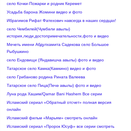
село Кочки-Пожарки и родник Керемет
Усадьба барона Жомини видео и фото
Ибрагимов Рифат Фатехович навсегда в наших сердцах!
село Чембилей(Чүмбәли авылы)
история,люди,достопримечательности,фото и видео
Мечеть имени Абдулхамита Садекова село Большое
Рыбушкино
село Ендовищи (Яндавишча авылы) фото и видео
Татарское село Камка(Камкино) видео и фото
село Грибаново родина Рината Валеева
Татарское село Пица(Печә авылы) фото и видео
Луна рода Хашим/Qamar Bani Hashem Все серии
Исламский сериал «Обратный отсчет» полная версия
онлайн
Исламский фильм «Марьям» смотреть онлайн
Исламский сериал «Пророк Юсуф» все серии смотреть