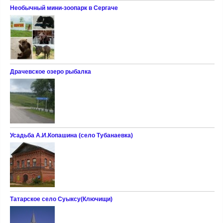
Необычный мини-зоопарк в Сергаче
Драчевское озеро рыбалка
Усадьба А.И.Копашина (село Тубанаевка)
Татарское село Суыксу(Ключищи)