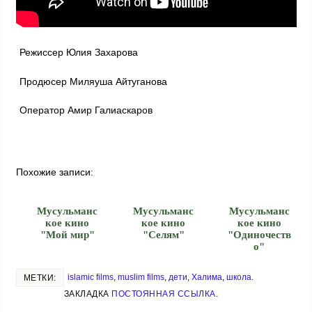
Режиссер Юлия Захарова
Продюсер Миляуша Айтуганова
Оператор Амир Галиаскаров
Похожие записи:
Мусульманс
Мусульманс
Мусульманс
кое кино
кое кино
кое кино
"Мой мир"
"Селям"
"Одиночеств
о"
islamic films
,
muslim films
,
дети
,
Халима
,
школа
.
МЕТКИ:
ЗАКЛАДКА
ПОСТОЯННАЯ ССЫЛКА
.