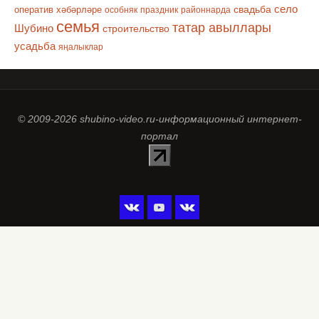
село
оператив хәбәрләре
свадьба
особняк
праздник
районнарда
семья
татар авыллары
Шубино
строительство
усадьба
яңалыклар
© 2009-2026 shubino-video.ru-информационный интернет-
портал