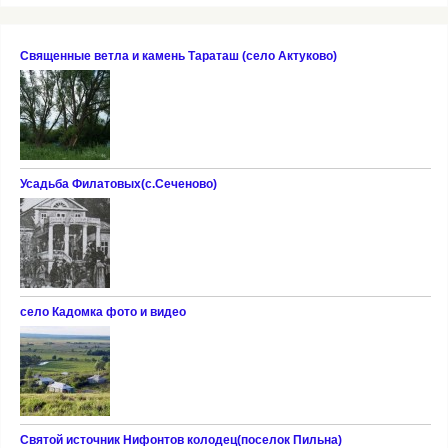
Cвященные ветла и камень Тараташ (село Актуково)
Усадьба Филатовых(с.Сеченово)
село Кадомка фото и видео
Святой источник Нифонтов колодец(поселок Пильна)