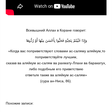
Всевышний Аллах в Коране говорит:
وَإِذَا حُيِّيتُمْ بِتَحِيَّةٍ فَحَيُّوا بِأَحْسَنَ مِنْهَا أَوْ رُدُّوهَا
«Когда вас поприветствуют словами ас-саляму аляйкум,то
поприветствуйте лучшим,
сказав ва аляйкум ас-салям ва рахмату-Ллахи ва баракатух,
либо подобным его приветствию
ответьте также ва аляйкум ас-салям»
(сура ан-Ниса, 86).
Похожие записи: