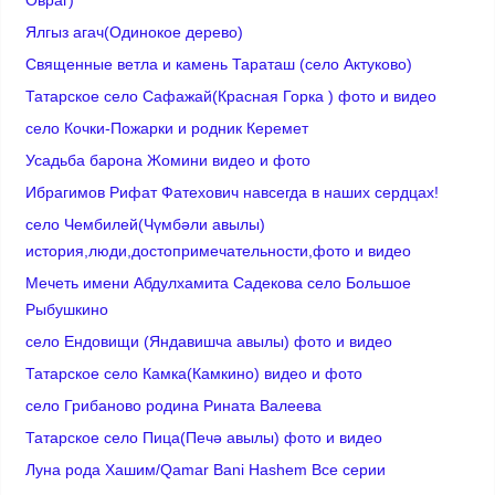
Ялгыз агач(Одинокое дерево)
Cвященные ветла и камень Тараташ (село Актуково)
Татарское село Сафажай(Красная Горка ) фото и видео
село Кочки-Пожарки и родник Керемет
Усадьба барона Жомини видео и фото
Ибрагимов Рифат Фатехович навсегда в наших сердцах!
село Чембилей(Чүмбәли авылы)
история,люди,достопримечательности,фото и видео
Мечеть имени Абдулхамита Садекова село Большое
Рыбушкино
село Ендовищи (Яндавишча авылы) фото и видео
Татарское село Камка(Камкино) видео и фото
село Грибаново родина Рината Валеева
Татарское село Пица(Печә авылы) фото и видео
Луна рода Хашим/Qamar Bani Hashem Все серии