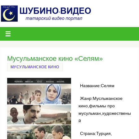
Мусульманское кино «Селям»
МУСУЛЬМАНСКОЕ КИНО
Название:Селям
Жанр:Мусльманское
кино,фильмы про
мусульман,художествены
й
Страна:Турция,