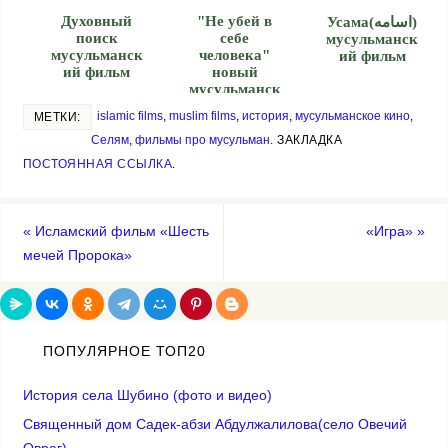
Духовный
"Не убей в
Усама(اسامه‎)
поиск
себе
мусульманск
мусульманск
человека"
ий фильм
ий фильм
новый
мусульманск
ий фильм
islamic films
,
muslim films
,
история
,
мусульманское кино
,
МЕТКИ:
Селям
,
фильмы про мусульман
.
ЗАКЛАДКА
ПОСТОЯННАЯ ССЫЛКА
.
«
Исламский фильм «Шесть
«Игра»
»
мечей Пророка»
ПОПУЛЯРНОЕ ТОП20
История села Шубино (фото и видео)
Священный дом Садек-абзи Абдулжалилова(село Овечий
Овраг)