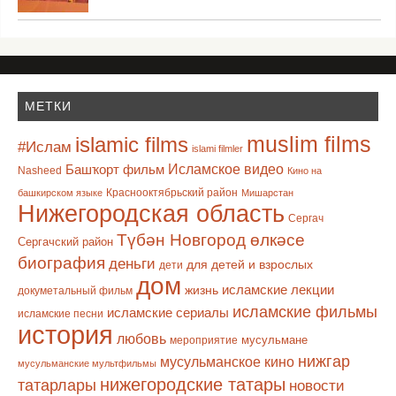
МЕТКИ
muslim films
islamic films
#Ислам
islami filmler
Башҡорт фильм
Исламское видео
Nasheed
Кино на
Краснооктябрьский район
башкирском языке
Мишарстан
Нижегородская область
Сергач
Түбән Новгород өлкәсе
Сергачский район
биография
деньги
для детей и взрослых
дети
дом
исламские лекции
жизнь
докуметальный фильм
исламские фильмы
исламские сериалы
исламские песни
история
любовь
мусульмане
мероприятие
нижгар
мусульманское кино
мусульманские мультфильмы
нижегородские татары
татарлары
новости