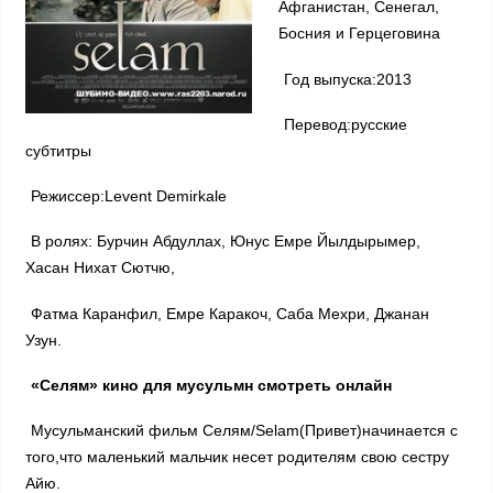
Афганистан, Сенегал,
Босния и Герцеговина
Год выпуска:2013
Перевод:русские
субтитры
Режиссер:Levent Demirkale
В ролях: Бурчин Абдуллах, Юнус Емре Йылдырымер,
Хасан Нихат Сютчю,
Фатма Каранфил, Емре Каракоч, Саба Мехри, Джанан
Узун.
«Селям» кино для мусульмн смотреть онлайн
Мусульманский фильм Селям/Selam(Привет)начинается с
того,что маленький мальчик несет родителям свою сестру
Айю.