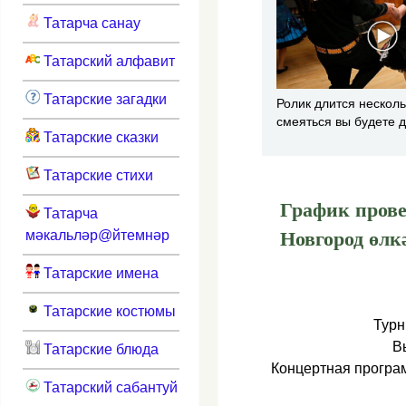
Татарча санау
Татарский алфавит
Татарские загадки
Ролик длится несколь
смеяться вы будете 
Татарские сказки
Татарские стихи
График прове
Татарча
мәкальләр@йтемнәр
Новгород өлкә
Татарские имена
Татарские костюмы
Турн
В
Татарские блюда
Концертная програм
Татарский сабантуй