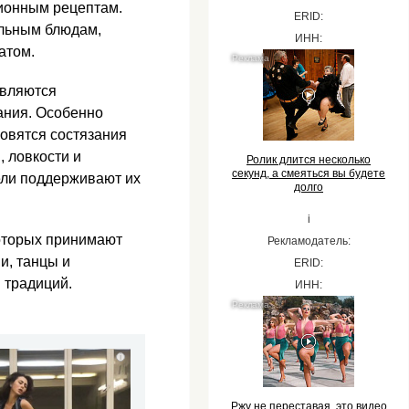
ционным рецептам.
ERID:
льным блюдам,
ИНН:
атом.
являются
ания. Особенно
овятся состязания
 ловкости и
Ролик длится несколько
секунд, а смеяться вы будете
тели поддерживают их
долго
i
оторых принимают
Рекламодатель:
и, танцы и
ERID:
 традиций.
ИНН:
i
Ржу не переставая, это видео