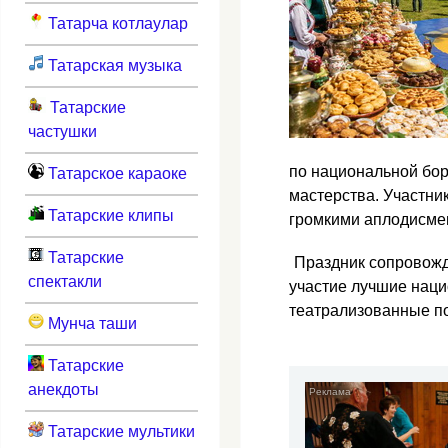
Татарча котлаулар
Татарская музыка
Татарские
частушки
по национальной бор
Татарское караоке
мастерства. Участни
Татарские клипы
громкими аплодисме
Татарские
Праздник сопровожд
спектакли
участие лучшие наци
театрализованные по
Мунча таши
Татарские
анекдоты
Татарские мультики