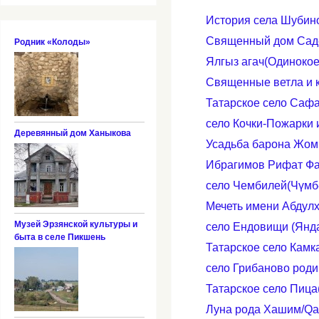
История села Шубино
Священный дом Саде
Родник «Колоды»
Ялгыз агач(Одинокое
Cвященные ветла и к
Татарское село Сафа
село Кочки-Пожарки 
Деревянный дом Ханыкова
Усадьба барона Жом
Ибрагимов Рифат Фат
село Чембилей(Чүмб
Мечеть имени Абдул
Музей Эрзянской культуры и
село Ендовищи (Янд
быта в селе Пикшень
Татарское село Камк
село Грибаново род
Татарское село Пица
Луна рода Хашим/Qa