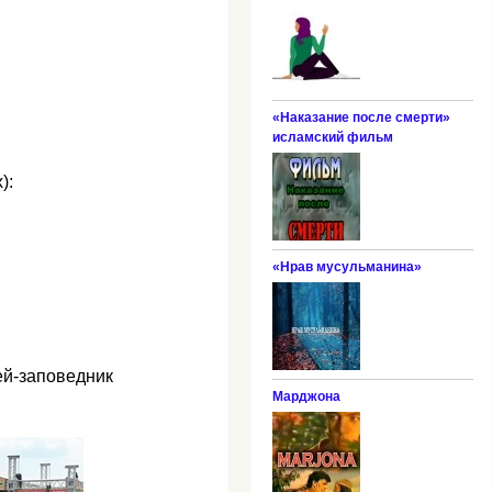
«Наказание после смерти»
исламский фильм
):
«Нрав мусульманина»
ей-заповедник
Марджона