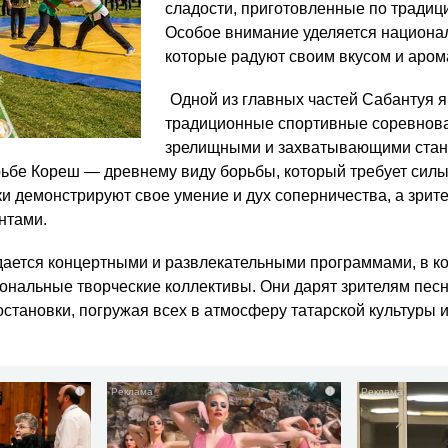
сладости, приготовленные по тради
Особое внимание уделяется национа
которые радуют своим вкусом и аром
Одной из главных частей Сабантуя 
традиционные спортивные соревнов
зрелищными и захватывающими стан
ьбе Кореш — древнему виду борьбы, который требует силы,
ки демонстрируют свое умение и дух соперничества, а зри
нтами.
ается концертными и развлекательными программами, в к
ональные творческие коллективы. Они дарят зрителям песн
становки, погружая всех в атмосферу татарской культуры и
i
i