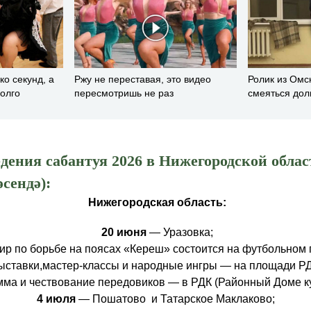
ко секунд, а
Ржу не переставая, это видео
Ролик из Омс
долго
пересмотришь не раз
смеяться дол
дения сабантуя 2026 в Нижегородской облас
сендә):
Нижегородская область:
20 июня
— Уразовка;
ир по борьбе на поясах «Кереш» состоится на футбольном 
ыставки,мастер-классы и народные ингры — на площади РД
ма и чествование передовиков — в РДК (Районный Доме ку
4 июля
— Пошатово и Татарское Маклаково;