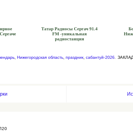
фирное
Татар Радиосы Сергач 91.4
Б
 Сергаче
FM -уникальная
Ниж
радиостанция
лендарь
,
Нижегородская область
,
праздник
,
сабантуй-2026
.
ЗАКЛА
рки
Ис
П20