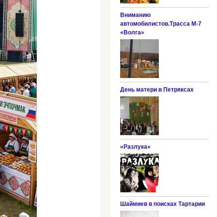
Вниманию
автомобилистов.Трасса М-7
«Волга»
День матери в Петряксах
«Разлука»
Шаймиев в поисках Тартарии