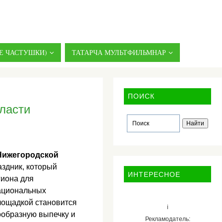
Е ЧАСТУШКИ)
ТАТАРЧА МУЛЬТФИЛЬМНАР
ПОИСК
бласти
 Нижегородской
здник, который
ИНТЕРЕСНОЕ
гиона для
национальных
площадкой становится
i
ообразную выпечку и
Рекламодатель: