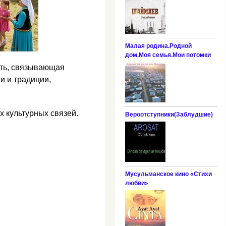
Малая родина.Родной
дом.Моя семья.Мои потомки
ить, связывающая
и и традиции,
х культурных связей.
Вероотступники(Заблудшие)
Мусульманское кино «Стихи
любви»