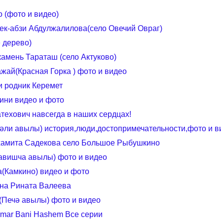
 (фото и видео)
к-абзи Абдулжалилова(село Овечий Овраг)
 дерево)
амень Тараташ (село Актуково)
жай(Красная Горка ) фото и видео
и родник Керемет
ини видео и фото
ехович навсегда в наших сердцах!
әли авылы) история,люди,достопримечательности,фото и в
хамита Садекова село Большое Рыбушкино
авишча авылы) фото и видео
а(Камкино) видео и фото
ина Рината Валеева
(Печә авылы) фото и видео
mar Bani Hashem Все серии