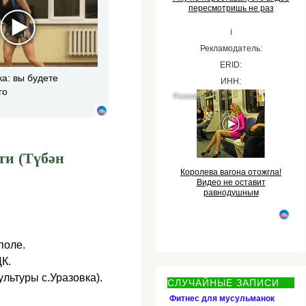
пересмотришь не раз
i
Рекламодатель:
ERID:
ка: вы будете
ИНН:
го
ти (Түбән
Королева вагона отожгла!
Видео не оставит
равнодушным
поле.
К.
льтуры с.Уразовка).
СЛУЧАЙНЫЕ ЗАПИСИ
Фитнес для мусульманок