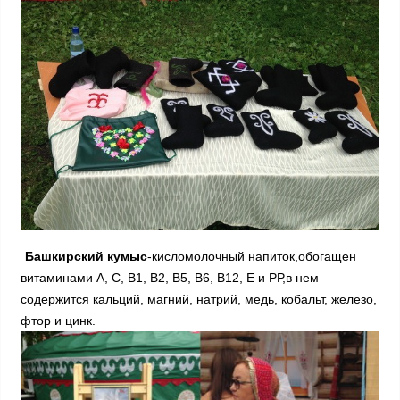
Башкирский кумыс
-кисломолочный напиток,обогащен
витаминами А, С, В1, В2, В5, В6, В12, Е и РР,в нем
содержится кальций, магний, натрий, медь, кобальт, железо,
фтор и цинк.