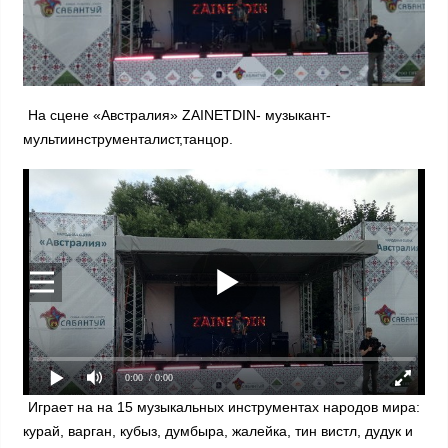
На сцене «Австралия» ZAINETDIN- музыкант-
мультиинструменталист,танцор.
0:00
/ 0:00
Играет на на 15 музыкальных инструментах народов мира:
курай, варган, кубыз, думбыра, жалейка, тин вистл, дудук и