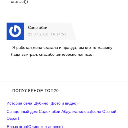
статью)))
Саяр абзи
23.07.2018 НА 14:53
Я работал,жена сказала и правда,там кто-то машину
Лада выиграл, спасибо ,интересно написал.
ПОПУЛЯРНОЕ ТОП20
История села Шубино (фото и видео)
Священный дом Садек-абзи Абдулжалилова(село Овечий
Овраг)
Ялгыз агач(Одинокое дерево)