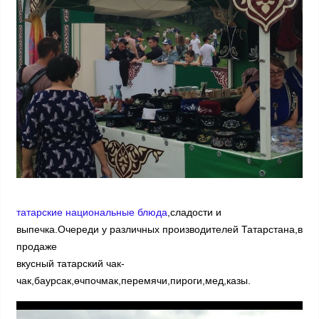
татарские национальные блюда
,сладости и
выпечка.Очереди у различных производителей Татарстана,в
продаже
вкусный татарский чак-
чак,баурсак,өчпочмак,перемячи,пироги,мед,казы.