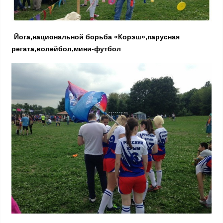
Йога,национальной борьба «Корэш»,парусная
регата,волейбол,мини-футбол