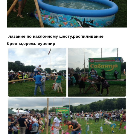
лазание по наклонному шесту,распиливание
бревна,срежь сувенир