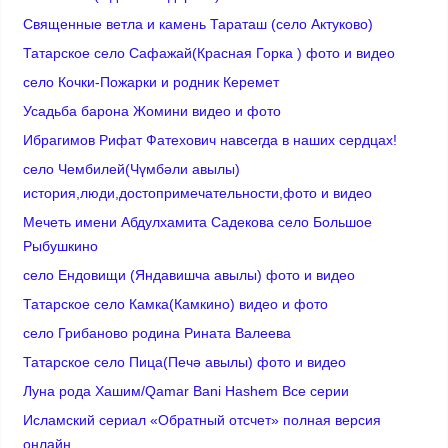
Cвященные ветла и камень Тараташ (село Актуково)
Татарское село Сафажай(Красная Горка ) фото и видео
село Кочки-Пожарки и родник Керемет
Усадьба барона Жомини видео и фото
Ибрагимов Рифат Фатехович навсегда в наших сердцах!
село Чембилей(Чүмбәли авылы)
история,люди,достопримечательности,фото и видео
Мечеть имени Абдулхамита Садекова село Большое
Рыбушкино
село Ендовищи (Яндавишча авылы) фото и видео
Татарское село Камка(Камкино) видео и фото
село Грибаново родина Рината Валеева
Татарское село Пица(Печә авылы) фото и видео
Луна рода Хашим/Qamar Bani Hashem Все серии
Исламский сериал «Обратный отсчет» полная версия
онлайн