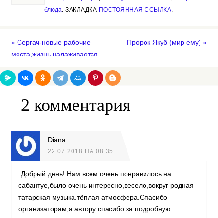
Отечественн
я
ой войны
блюда
.
ЗАКЛАДКА
ПОСТОЯННАЯ ССЫЛКА
.
«
Сергач-новые рабочие
Пророк Якуб (мир ему)
»
места,жизнь налаживается
2 комментария
Diana
22.07.2018 НА 08:35
Добрый день! Нам всем очень понравилось на
сабантуе,было очень интересно,весело,вокруг родная
татарская музыка,тёплая атмосфера.Спасибо
организаторам,а автору спасибо за подробную