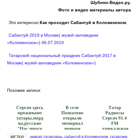
Шубино-Видео.ру.
Фото и видео материалы автора
Это интересно:
Как проходит Сабантуй в Коломенском
:
Сабантуй-2019 в Москве( музей-заповедник
«Коломенское») 06.07.2019
Татарский национальный праздник Сабантуй-2017 в
Москве( музей-заповедник «Коломенское»)
Похожие записи:
Сергач здесь
В селе
Татар
проживают
Пошатово
Радиосы
татары,морд
открыли
Сергач 91.4
ва,русские
мемориал
FM
"Нас много
воинам
-уникальная
земля одна"
Первой
радиостанци
нижгар татарлары
,
сабантуй в Коломенском
,
татарские
МЕТКИ: