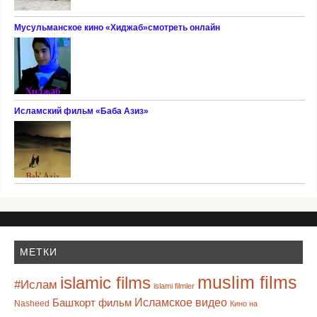
Мусульманское кино «Хиджаб»смотреть онлайн
Исламский фильм «Баба Азиз»
МЕТКИ
muslim films
islamic films
#Ислам
islami filmler
Башҡорт фильм
Исламское видео
Nasheed
Кино на