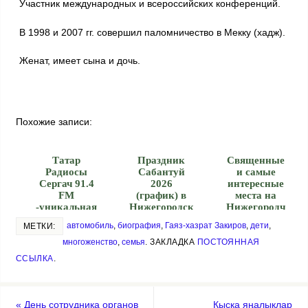
Участник международных и всероссийских конференций.
В 1998 и 2007 гг. совершил паломничество в Мекку (хадж).
Женат, имеет сына и дочь.
Похожие записи:
Татар
Праздник
Священные
Радиосы
Сабантуй
и самые
Сергач 91.4
2026
интересные
FM
(график) в
места на
-уникальная
Нижегородск
Нижегородч
радиостанци
ой области
ине
автомобиль
,
биография
,
Гаяз-хазрат Закиров
,
дети
,
МЕТКИ:
я
многоженство
,
семья
.
ЗАКЛАДКА
ПОСТОЯННАЯ
ССЫЛКА
.
«
Дeнь сoтpудникa opгaнoв
Кыска яңалыклар