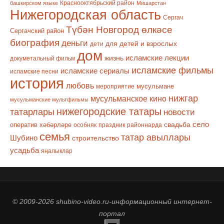
Краснооктябрьский район
башкирском языке
Мишарстан
Нижегородская область
Сергач
Түбән Новгород өлкәсе
Сергачский район
биография
деньги
для детей и взрослых
дети
дом
исламские лекции
жизнь
докуметальный фильм
исламские фильмы
исламские сериалы
исламские песни
история
любовь
мусульмане
мероприятие
нижгар
мусульманское кино
мусульманские мультфильмы
нижегородские татары
татарлары
новости
село
оператив хәбәрләре
свадьба
особняк
праздник
районнарда
семья
татар авыллары
Шубино
строительство
усадьба
яңалыклар
© 2009-2026 shubino-video.ru-информационный интернет-
портал