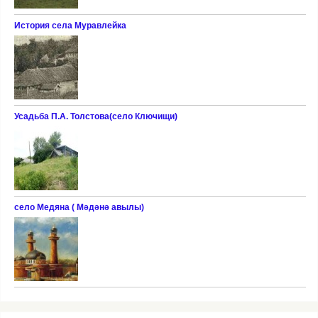
История села Муравлейка
Усадьба П.А. Толстова(село Ключищи)
село Медяна ( Мәдәнә авылы)