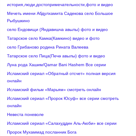
история,люди,достопримечательности,фото и видео
Мечеть имени Абдулхамита Садекова село Большое
Рыбушкино
село Ендовищи (Яндавишча авылы) фото и видео
Татарское село Камка(Камкино) видео и фото
село Грибаново родина Рината Валеева
Татарское село Пица(Печә авылы) фото и видео
Луна рода Хашим/Qamar Bani Hashem Все серии
Исламский сериал «Обратный отсчет» полная версия
онлайн
Исламский фильм «Марьям» смотреть онлайн
Исламский сериал «Пророк Юсуф» все серии смотреть
онлайн
Невеста поневоле
Исламский сериал «Салахуддин Аль-Аюби» все серии
Пророк Мухаммад посланник Бога