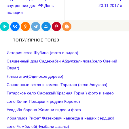
внутpeнних дeл PФ.День
20.11.2017
»
полиции
ПОПУЛЯРНОЕ ТОП20
История села Шубино (фото и видео)
Священный дом Садек-абзи Абдулжалилова(село Овечий
Овраг)
Ялгыз агач(Одинокое дерево)
Cвященные ветла и камень Тараташ (село Актуково)
Татарское село Сафажай(Красная Горка ) фото и видео
село Кочки-Пожарки и родник Керемет
Усадьба барона Жомини видео и фото
Ибрагимов Рифат Фатехович навсегда в наших сердцах!
село Чембилей(Чүмбәли авылы)