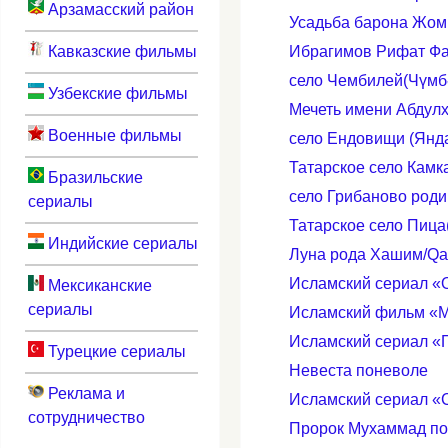
Арзамасский район
Усадьба барона Жом
Кавказские фильмы
Ибрагимов Рифат Фат
село Чембилей(Чүмб
Узбекские фильмы
Мечеть имени Абдул
Военные фильмы
село Ендовищи (Янд
Татарское село Камк
Бразильские
село Грибаново род
сериалы
Татарское село Пица
Индийские сериалы
Луна рода Хашим/Qa
Исламский сериал «
Мексиканские
сериалы
Исламский фильм «М
Исламский сериал «
Турецкие сериалы
Невеста поневоле
Реклама и
Исламский сериал «
сотрудничество
Пророк Мухаммад по