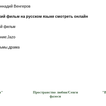
еннадий Венгеров
кий фильм на русском языке смотреть онлайн
ий фильм
ние:Jazo
льмы,драма
и"
Пространство любви/Севги
"
фазоси