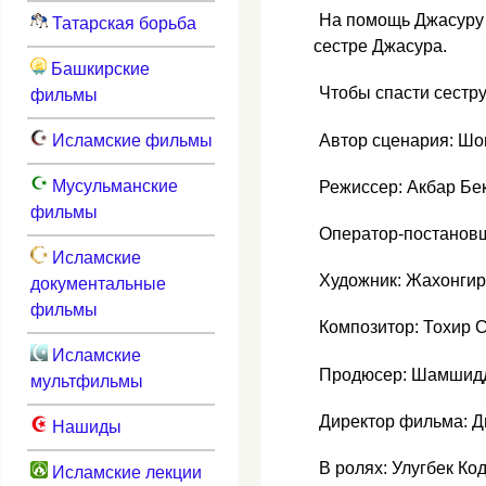
На помощь Джасуру 
Татарская борьба
сестре Джасура.
Башкирские
Чтобы спасти сестр
фильмы
Исламские фильмы
Автор сценария: Шо
Мусульманские
Режиссер: Акбар Бе
фильмы
Оператор-постановщ
Исламские
Художник: Жахонгир
документальные
фильмы
Композитор: Тохир 
Исламские
Продюсер: Шамшид
мультфильмы
Директор фильма: 
Нашиды
В ролях: Улугбек Ко
Исламские лекции