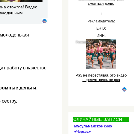
смеяться долго
она отожгла! Видео
равнодушным
i
Рекламодатель:
ERID:
 молоденькая
ИНН:
ит работу в качестве
Ржу не переставая, это видео
пересмотришь не раз
громные деньги
.
 сестру.
СЛУЧАЙНЫЕ ЗАПИСИ
Мусульманское кино
«Черкес»