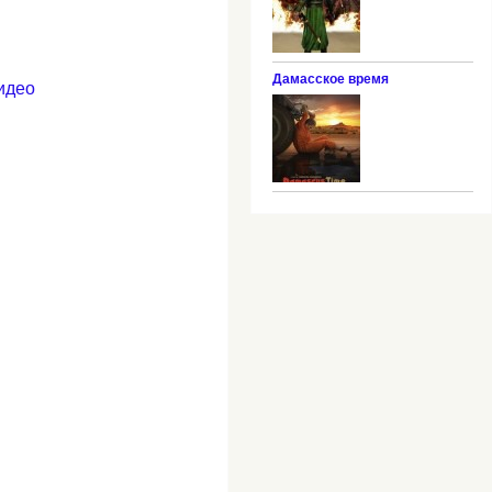
Дамасское время
идео