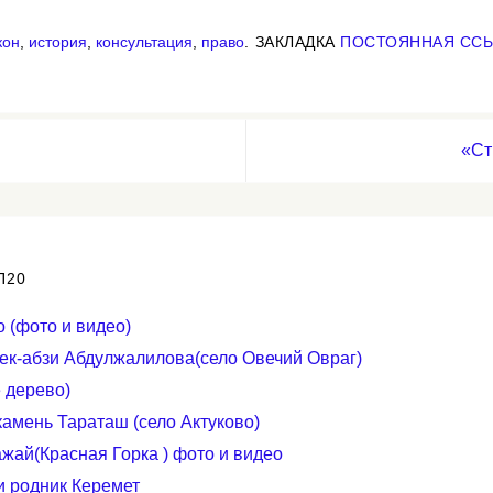
кон
,
история
,
консультация
,
право
.
ЗАКЛАДКА
ПОСТОЯННАЯ СС
«Ст
П20
 (фото и видео)
к-абзи Абдулжалилова(село Овечий Овраг)
 дерево)
амень Тараташ (село Актуково)
жай(Красная Горка ) фото и видео
и родник Керемет