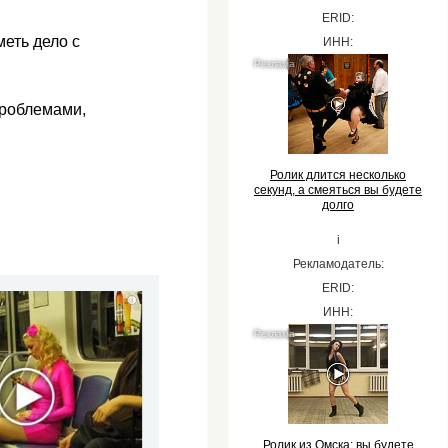
ERID:
меть дело с
ИНН:
проблемами,
Ролик длится несколько
секунд, а смеяться вы будете
долго
i
Рекламодатель:
ERID:
i
ИНН:
Ролик из Омска: вы будете