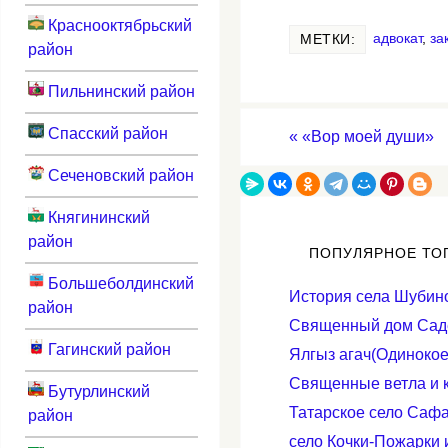
Краснооктябрьский
адвокат
,
за
МЕТКИ:
район
Пильнинский район
Спасский район
«
«Вор моей души»
Сеченовский район
Княгининский
район
ПОПУЛЯРНОЕ ТО
Большеболдинский
История села Шубино
район
Священный дом Саде
Гагинский район
Ялгыз агач(Одинокое
Cвященные ветла и к
Бутурлинский
Татарское село Сафа
район
село Кочки-Пожарки 