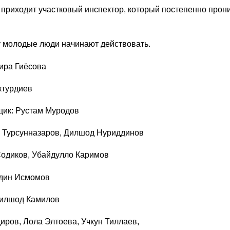
приходит участковый инспектор, который постепенно прони
у молодые люди начинают действовать.
ира Гиёсова
ктурдиев
ик: Рустам Муродов
 Турсунназаров, Дилшод Нуриддинов
Содиков, Убайдулло Каримов
дин Исмомов
Дилшод Камилов
диров, Лола Элтоева, Учкун Тиллаев,