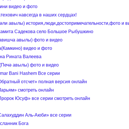
ини видео и фото
ехович навсегда в наших сердцах!
әли авылы) история,люди,достопримечательности,фото и в
хамита Садекова село Большое Рыбушкино
авишча авылы) фото и видео
а(Камкино) видео и фото
ина Рината Валеева
(Печә авылы) фото и видео
mar Bani Hashem Все серии
Обратный отсчет» полная версия онлайн
арьям» смотреть онлайн
Пророк Юсуф» все серии смотреть онлайн
Салахуддин Аль-Аюби» все серии
сланник Бога