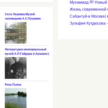
Мухаммад 
Жизнь современной 
Село Львовка.Музей-
Сабантуй-в Москве( 
заповедник А.С.Пушкина
Зульфия Кутдюсова -
Литературно-мемориальный
музей А.П.Гайдара (г.Арзамас)
Река Пьяна