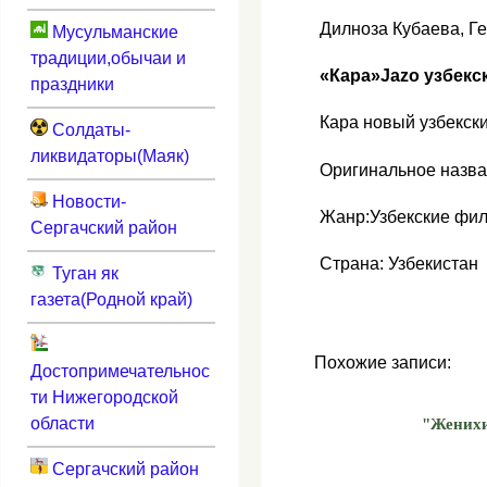
Дилноза Кубаева, Г
Мусульманские
традиции,обычаи и
«Кара»Jazo узбекс
праздники
Кара новый узбекск
Солдаты-
ликвидаторы(Маяк)
Оригинальное назва
Новости-
Жанр:Узбекские фи
Сергачский район
Страна: Узбекистан
Туган як
газета(Родной край)
Похожие записи:
Достопримечательнос
ти Нижегородской
области
"Жених
Сергачский район