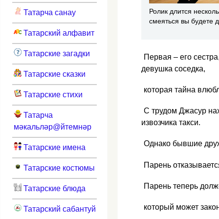
Ролик длится несколь
Татарча санау
смеяться вы будете 
Татарский алфавит
Татарские загадки
Первая – его сестр
девушка соседка,
Татарские сказки
которая тайна влюб
Татарские стихи
С трудом Джасур нах
Татарча
извозчика такси.
мәкальләр@йтемнәр
Однако бывшие друж
Татарские имена
Парень отказывается
Татарские костюмы
Парень теперь долже
Татарские блюда
который может зако
Татарский сабантуй