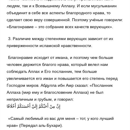
людям, так и к Всевышнему Аллаху. И если мусульманин
объединит в себе все аспекты благородного нрава, то
сделает свою веру совершенной. Поэтому учёные говорили:
«Благонравие – это собрание всех качеств верующих».
3. Различие между степенями верующих зависит от их
приверженности исламской нравственности.
Благонравие исходит от имана, и поэтому чем больше
человек держится благого нрава, который велел нам
соблюдать Аллах и Его посланник, тем больше
увеличивается его иман и повышается его степень перед
Господом миров. Абдулла ибн Амр сказал: «Посланник
Аллаха (мир ему и благословение Аллаха) не был
неприличным и грубым, и говорил:
إِنَّ مِنْ أَحَبِّكُمْ إِلَيَّ أَحْسَنَكُمْ أَخْلَاقًا
«Самый любимый из вас для меня – тот, у кого лучший
нрав» (Передал аль-Бухари).