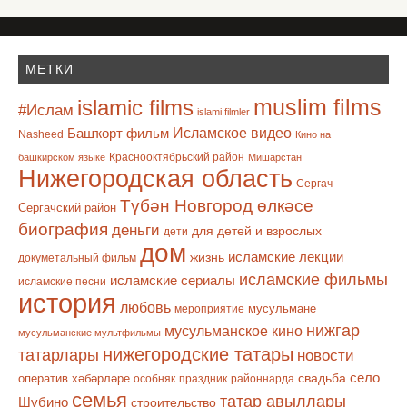
МЕТКИ
muslim films
islamic films
#Ислам
islami filmler
Башҡорт фильм
Исламское видео
Nasheed
Кино на
Краснооктябрьский район
башкирском языке
Мишарстан
Нижегородская область
Сергач
Түбән Новгород өлкәсе
Сергачский район
биография
деньги
для детей и взрослых
дети
дом
исламские лекции
жизнь
докуметальный фильм
исламские фильмы
исламские сериалы
исламские песни
история
любовь
мусульмане
мероприятие
нижгар
мусульманское кино
мусульманские мультфильмы
нижегородские татары
татарлары
новости
село
оператив хәбәрләре
свадьба
особняк
праздник
районнарда
семья
татар авыллары
Шубино
строительство