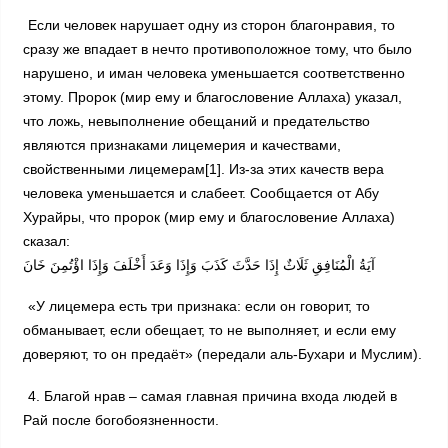
Если человек нарушает одну из сторон благонравия, то
сразу же впадает в нечто противоположное тому, что было
нарушено, и иман человека уменьшается соответственно
этому. Пророк (мир ему и благословение Аллаха) указал,
что ложь, невыполнение обещаний и предательство
являются признаками лицемерия и качествами,
свойственными лицемерам[1]. Из-за этих качеств вера
человека уменьшается и слабеет. Сообщается от Абу
Хурайры, что пророк (мир ему и благословение Аллаха)
сказал:
آيَةُ الْمُنَافِقِ ثَلَاثٌ إِذَا حَدَّثَ كَذَبَ وَإِذَا وَعَدَ أَخْلَفَ وَإِذَا اؤْتُمِنَ خَانَ
«У лицемера есть три признака: если он говорит, то
обманывает, если обещает, то не выполняет, и если ему
доверяют, то он предаёт» (передали аль-Бухари и Муслим).
4. Благой нрав – самая главная причина входа людей в
Рай после богобоязненности.