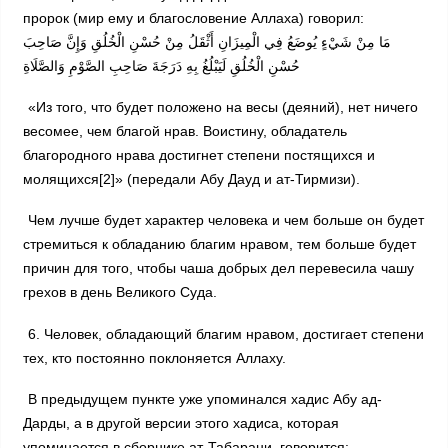
пророк (мир ему и благословение Аллаха) говорил:
مَا مِنْ شَيْءٍ يُوضَعُ فِي الْمِيزَانِ أَثْقَلُ مِنْ حُسْنِ الْخُلُقِ وَإِنَّ صَاحِبَ
حُسْنِ الْخُلُقِ لَيَبْلُغُ بِهِ دَرَجَةَ صَاحِبِ الصَّوْمِ وَالصَّلَاةِ
«Из того, что будет положено на весы (деяний), нет ничего
весомее, чем благой нрав. Воистину, обладатель
благородного нрава достигнет степени постящихся и
молящихся[2]» (передали Абу Дауд и ат-Тирмизи).
Чем лучше будет характер человека и чем больше он будет
стремиться к обладанию благим нравом, тем больше будет
причин для того, чтобы чаша добрых дел перевесила чашу
грехов в день Великого Суда.
6. Человек, обладающий благим нравом, достигает степени
тех, кто постоянно поклоняется Аллаху.
В предыдущем пункте уже упоминался хадис Абу ад-
Дарды, а в другой версии этого хадиса, которая
упоминается в сборнике ат-Табарани, говорится: