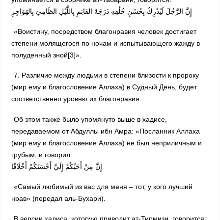
إِنَّ الرَّجُلَ لَيُدْرِكُ بِحُسْنِ خُلُقِهِ دَرَجَةَ القَائِمِ بِاللَّيْلِ الظَامِئِ بِالهَوَاجِرِ
«Воистину, посредством благонравия человек достигает
степени молящегося по ночам и испытывающего жажду в
полуденный зной[3]».
7. Различие между людьми в степени близости к пророку
(мир ему и благословение Аллаха) в Судный День, будет
соответственно уровню их благонравия.
Об этом также было упомянуто выше в хадисе,
передаваемом от Абдуллы ибн Амра: «Посланник Аллаха
(мир ему и благословение Аллаха) не был неприличным и
грубым, и говорил:
إِنَّ مِنْ أَحَبِّكُمْ إِلَيَّ أَحْسَنَكُمْ أَخْلَاقًا
«Самый любимый из вас для меня – тот, у кого лучший
нрав» (передал аль-Бухари).
В версии хадиса, которую приводит ат-Тирмизи, говорится: