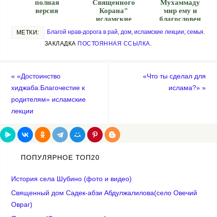
полная
Священного
Мухаммаду
версия
Корана"
мир ему и
исламские
благословен
лекции
ие Аллаха
Благой нрав-дорога в рай
,
дом
,
исламские лекции
,
семья
.
МЕТКИ:
ЗАКЛАДКА
ПОСТОЯННАЯ ССЫЛКА
.
«
«Достоинство
«Что ты сделал для
хиджаба.Благочестие к
ислама?»
»
родителям» исламские
лекции
ПОПУЛЯРНОЕ ТОП20
История села Шубино (фото и видео)
Священный дом Садек-абзи Абдулжалилова(село Овечий
Овраг)