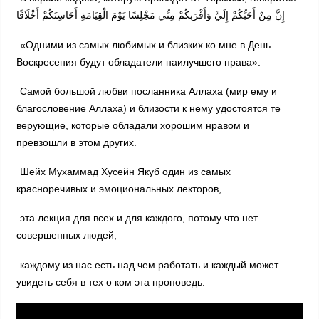
إِنَّ مِنْ أَحَبِّكُمْ إِلَيَّ وَأَقْرَبِكُمْ مِنِّي مَجْلِسًا يَوْمَ الْقِيَامَةِ أَحَاسِنَكُمْ أَخْلَاقًا
«Одними из самых любимых и близких ко мне в День
Воскресения будут обладатели наилучшего нрава».
Самой большой любви посланника Аллаха (мир ему и
благословение Аллаха) и близости к нему удостоятся те
верующие, которые обладали хорошим нравом и
превзошли в этом других.
Шейх Мухаммад Хусейн Якуб один из самых
красноречивых и эмоциональных лекторов,
эта лекция для всех и для каждого, потому что нет
совершенных людей,
каждому из нас есть над чем работать и каждый может
увидеть себя в тех о ком эта проповедь.