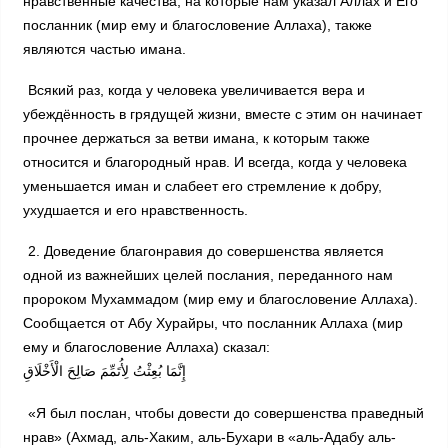
нравственные качества, на которые нам указал Аллах и Его
посланник (мир ему и благословение Аллаха), также
являются частью имана.
Всякий раз, когда у человека увеличивается вера и
убеждённость в грядущей жизни, вместе с этим он начинает
прочнее держаться за ветви имана, к которым также
относится и благородный нрав. И всегда, когда у человека
уменьшается иман и слабеет его стремление к добру,
ухудшается и его нравственность.
2. Доведение благонравия до совершенства является
одной из важнейших целей послания, переданного нам
пророком Мухаммадом (мир ему и благословение Аллаха).
Сообщается от Абу Хурайры, что посланник Аллаха (мир
ему и благословение Аллаха) сказал:
إِنَّمَا بُعِثْتُ لِأُتَمِّمَ صَالِحَ الْأَخْلَاقِ
«Я был послан, чтобы довести до совершенства праведный
нрав» (Ахмад, аль-Хаким, аль-Бухари в «аль-Адабу аль-