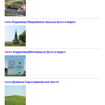
село Ендовищи (Яндавишча авылы) фото и видео
Село Андреевка(Мөтеравыл) фото и видео
село Девичьи Горы-живописное место