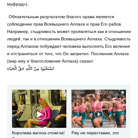
муфрад»).
Обязательным результатом благого нрава является
соблюдение прав Всевышнего Аллаха и прав Его рабов.
Например, стыдливость может проявляться как в отношении
людей, так и в отношении Всевышнего Аллаха. Стыдливость
перед Аллахом побуждает человека выполнять Его веления
и отстраняться от того, что Он запретил. Посланник Аллаха
(мир ему и благословение Аллаха) сказал:
اسْتَحْيُوا مِنْ اللَّهِ حَقَّ الْحَيَاءِ
i
i
Королева вагона отожгла!
Ржу не переставая, это