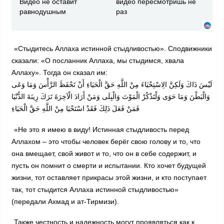
Видео не оставит
видео пересмотришь не
равнодушным
раз
«Стыдитесь Аллаха истинной стыдливостью». Сподвижники
сказали: «О посланник Аллаха, мы стыдимся, хвала
Аллаху». Тогда он сказал им:
لَيْسَ ذَاكَ وَلَكِنَّ الِاسْتِحْيَاءَ مِنْ اللَّهِ حَقَّ الْحَيَاءِ أَنْ تَحْفَظَ الرَّأْسَ وَمَا وَعَى
وَالْبَطْنَ وَمَا حَوَى وَلْتَذْكُرْ الْمَوْتَ وَالْبِلَى وَمَنْ أَرَادَ الْآخِرَةَ تَرَكَ زِينَةَ الدُّنْيَا
فَمَنْ فَعَلَ ذَلِكَ فَقَدْ اسْتَحْيَا مِنْ اللَّهِ حَقَّ الْحَيَاءِ
«Не это я имею в виду! Истинная стыдливость перед
Аллахом – это чтобы человек берёг свою голову и то, что
она вмещает, свой живот и то, что он в себе содержит, и
пусть он помнит о смерти и испытании. Кто хочет будущей
жизни, тот оставляет прикрасы этой жизни, и кто поступает
так, тот стыдится Аллаха истинной стыдливостью»
(передали Ахмад и ат-Тирмизи).
Также честность и надежность могут проявляться как к