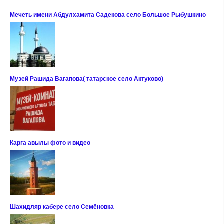
Мечеть имени Абдулхамита Садекова село Большое Рыбушкино
Музей Рашида Вагапова( татарское село Актуково)
Карга авылы фото и видео
Шахидляр кабере село Семёновка