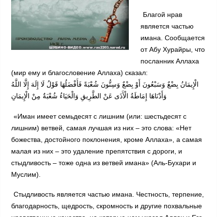
Благой нрав
является частью
имана. Сообщается
от Абу Хурайры, что
посланник Аллаха
(мир ему и благословение Аллаха) сказал:
الْإِيمَانُ بِضْعٌ وَسَبْعُونَ أَوْ بِضْعٌ وَسِتُّونَ شُعْبَةً فَأَفْضَلُهَا قَوْلُ لَا إِلَهَ إِلَّا اللَّهُ
وَأَدْنَاهَا إِمَاطَةُ الْأَذَى عَنْ الطَّرِيقِ وَالْحَيَاءُ شُعْبَةٌ مِنْ الْإِيمَانِ
«Иман имеет семьдесят с лишним (или: шестьдесят с
лишним) ветвей, самая лучшая из них – это слова: «Нет
божества, достойного поклонения, кроме Аллаха», а самая
малая из них – это удаление препятствия с дороги, и
стыдливость – тоже одна из ветвей имана» (Аль-Бухари и
Муслим).
Стыдливость является частью имана. Честность, терпение,
благодарность, щедрость, скромность и другие похвальные