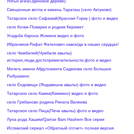
Ялгыз агач(Одинокое дерево)
Cвященные ветла и камень Тараташ (село Актуково)
Татарское село Сафажай(Красная Горка ) фото и видео
село Кочки-Пожарки и родник Керемет
Усадьба барона Жомини видео и фото
Ибрагимов Рифат Фатехович навсегда в наших сердцах!
село Чембилей(Чүмбәли авылы)
история,люди,достопримечательности,фото и видео
Мечеть имени Абдулхамита Садекова село Большое
Рыбушкино
село Ендовищи (Яндавишча авылы) фото и видео
Татарское село Камка(Камкино) видео и фото
село Грибаново родина Рината Валеева
Татарское село Пица(Печә авылы) фото и видео
Луна рода Хашим/Qamar Bani Hashem Все серии
Исламский сериал «Обратный отсчет» полная версия