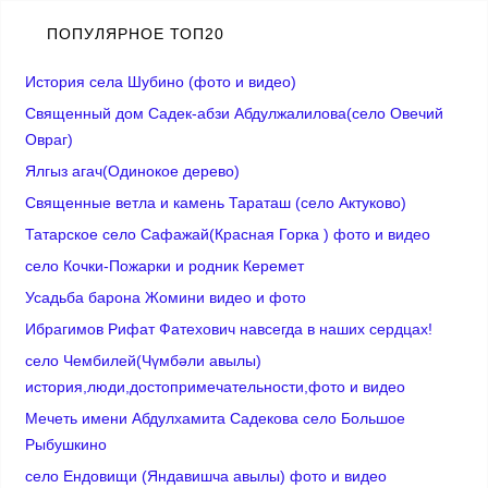
ПОПУЛЯРНОЕ ТОП20
История села Шубино (фото и видео)
Священный дом Садек-абзи Абдулжалилова(село Овечий
Овраг)
Ялгыз агач(Одинокое дерево)
Cвященные ветла и камень Тараташ (село Актуково)
Татарское село Сафажай(Красная Горка ) фото и видео
село Кочки-Пожарки и родник Керемет
Усадьба барона Жомини видео и фото
Ибрагимов Рифат Фатехович навсегда в наших сердцах!
село Чембилей(Чүмбәли авылы)
история,люди,достопримечательности,фото и видео
Мечеть имени Абдулхамита Садекова село Большое
Рыбушкино
село Ендовищи (Яндавишча авылы) фото и видео