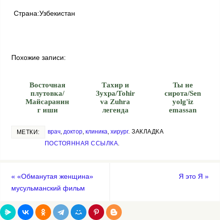
Страна:Узбекистан
Похожие записи:
Восточная
Тахир и
Ты не
плутовка/
Зухра/Tohir
сирота/Sen
Майсаранин
va Zuhra
yolg'iz
г иши
легенда
emassan
врач
,
доктор
,
клиника
,
хирург
.
ЗАКЛАДКА
МЕТКИ:
ПОСТОЯННАЯ ССЫЛКА
.
«
«Обманутая женщина»
Я это Я
»
мусульманский фильм