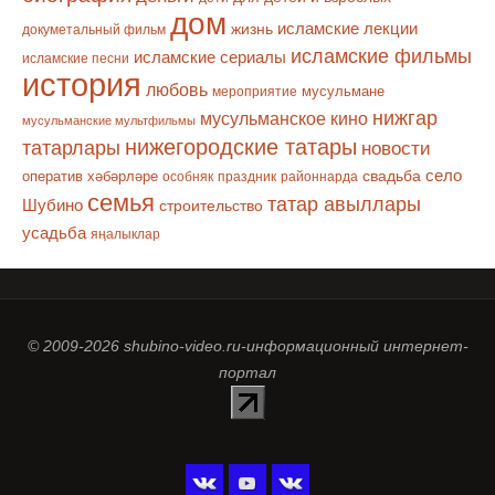
дом
исламские лекции
жизнь
докуметальный фильм
исламские фильмы
исламские сериалы
исламские песни
история
любовь
мусульмане
мероприятие
нижгар
мусульманское кино
мусульманские мультфильмы
нижегородские татары
татарлары
новости
село
оператив хәбәрләре
свадьба
особняк
праздник
районнарда
семья
татар авыллары
Шубино
строительство
усадьба
яңалыклар
© 2009-2026 shubino-video.ru-информационный интернет-
портал