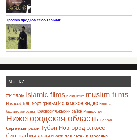
Тропою предков.село Тазбичи
МЕТКИ
muslim films
islamic films
#Ислам
islami filmler
Башҡорт фильм
Исламское видео
Nasheed
Кино на
Краснооктябрьский район
башкирском языке
Мишарстан
Нижегородская область
Сергач
Түбән Новгород өлкәсе
Сергачский район
биография
деньги
для детей и взрослых
дети