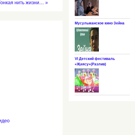
Тонкая нить жизни…
»
Мусульманское кино Зейна
VI Детский фестиваль
«Җәясу»(Разлив)
идео