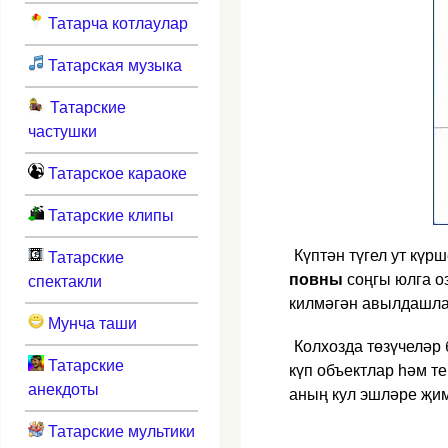
Татарча котлаулар
Татарская музыка
Татарские
частушки
Татарское караоке
Татарские клипы
Күптән түгел ут кү
Татарские
повны
соңгы юлга о
спектакли
килмәгән авылдашла
Мунча таши
Колхозда төзүчеләр
Татарские
күп объектлар һәм те
анекдоты
аның кул эшләре җи
Татарские мультики