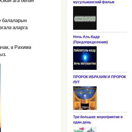
Осман ага белән
мусульманский фильм
ке балаларын
әгалә аларга
Ночь Аль-Кадр
(Предопределения)
ачак, ә Рәхимә
ыз.
ПРОРОК ИБРАХИМ И ПРОРОК
ЛУТ
Три больших мероприятия в
один день