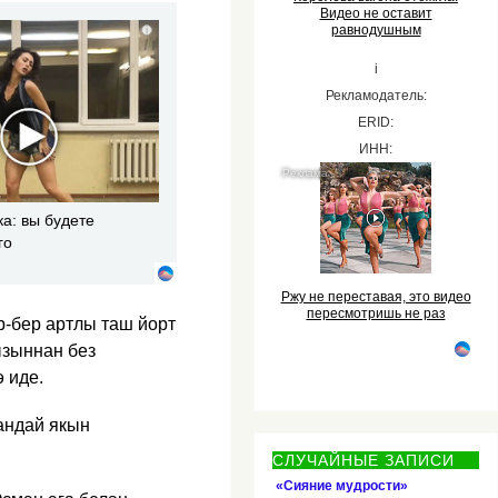
Видео не оставит
равнодушным
i
i
Рекламодатель:
ERID:
ИНН:
ка: вы будете
го
Ржу не переставая, это видео
пересмотришь не раз
-бер артлы таш йорт​
ызыннан без
 иде.
андай якын
СЛУЧАЙНЫЕ ЗАПИСИ
«Сияние мудрости»