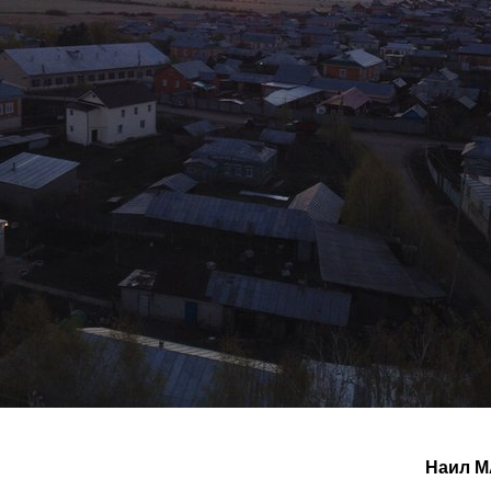
Наил М