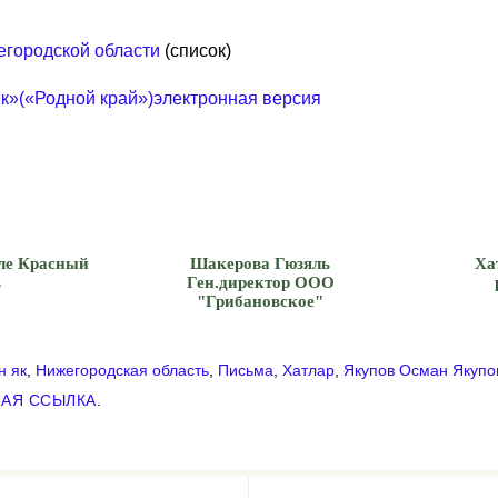
егородской области
(список)
як»(«Родной край»)электронная версия
ле Красный
Шакерова Гюзяль
Ха
в
Ген.директор ООО
"Грибановское"
н як
,
Нижегородская область
,
Письма
,
Хатлар
,
Якупов Осман Якупо
АЯ ССЫЛКА
.