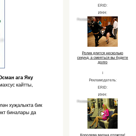
ERID:
ИНН:
Ролик длится несколько
секунд, а смеяться вы будете
долго
i
Осман ага Яку​
Рекламодатель:
махсус кайтты,
ERID:
ИНН:
лән хуҗалыкта бик
нкт би​налары да
Королева вагона отожгла!