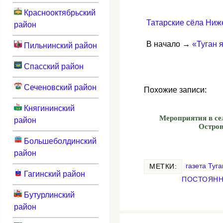
Краснооктябрьский
Татарские сёла Ниж
район
В начало →
«Туган 
Пильнинский район
Спасский район
Сеченовский район
Похожие записи:
Княгининский
Мероприятия в се
район
Остро
Большеболдинский
район
газета Туга
МЕТКИ:
Гагинский район
ПОСТОЯНН
Бутурлинский
район