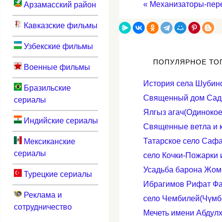
«
Механизаторы-пере
Арзамасский район
Кавказские фильмы
Узбекские фильмы
ПОПУЛЯРНОЕ ТО
Военные фильмы
История села Шубино
Бразильские
Священный дом Саде
сериалы
Ялгыз агач(Одинокое
Индийские сериалы
Cвященные ветла и к
Татарское село Сафа
Мексиканские
сериалы
село Кочки-Пожарки 
Усадьба барона Жом
Турецкие сериалы
Ибрагимов Рифат Фат
Реклама и
село Чембилей(Чүмб
сотрудничество
Мечеть имени Абдул