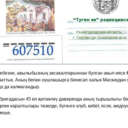
ршебезне, авылыбызның ак​сакалларыннан булган акыл иясе
заттык. Аның белән хушла​шырга бихисап халык Мәскәүдән 
р да калмагандыр.
 бригадасын 45 ел җитәкләү дәверендә аның тырышлыгы бе
рлек каралтылары төзелде, бүгенге клуб, кибет, ясле, медпу
меше.