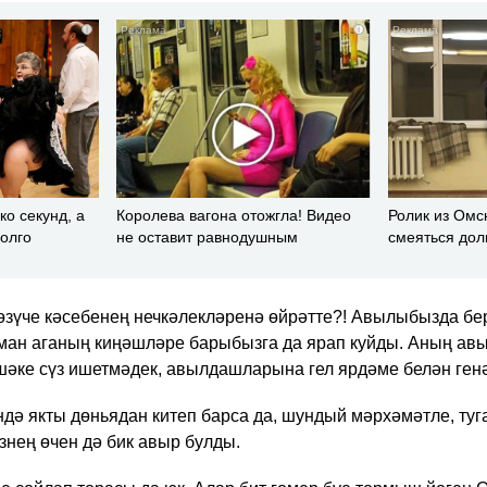
i
i
ко секунд, а
Королева вагона отожгла! Видео
Ролик из Омс
долго
не оставит равнодушным
смеяться дол
өзүче кәсебенең нечкәлекләренә өйрәтте?! Авылыбызда бер
ман аганың киңәшләре ба​рыбызга да ярап куйды. Аның ав
шәке сүз ишетмәдек, авыл​дашларына гел ярдәме белән генә
ндә якты дөньядан китеп барса да, шундый мәрхәмәтле, туг
нең өчен дә бик авыр бул​ды.