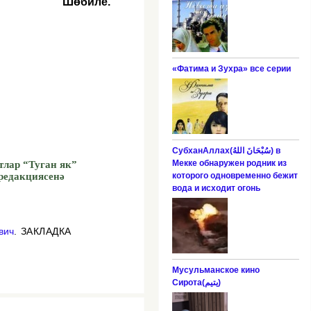
Шөбиле.
«Фатима и Зухра» все серии
СубханАллах(سُبْحَانَ اللهُ) в
Мекке обнаружен родник из
тлар “Туган як”
редакциясенә
которого одновременно бежит
вода и исходит огонь
вич
.
ЗАКЛАДКА
Мусульманское кино
Сирота(يتيم‎)