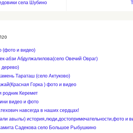
довики села Шубино
П20
 (фото и видео)
к-абзи Абдулжалилова(село Овечий Овраг)
 дерево)
амень Тараташ (село Актуково)
жай(Красная Горка ) фото и видео
и родник Керемет
ини видео и фото
ехович навсегда в наших сердцах!
әли авылы) история,люди,достопримечательности,фото и в
хамита Садекова село Большое Рыбушкино