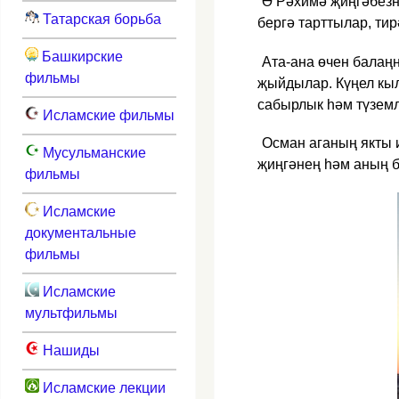
Ә Рәхимә җиңгәбезн
Татарская борьба
бергә тарттылар, ти
Башкирские
Ата-ана өчен балаң
фильмы
җыйдылар. Күңел кыл
сабырлык һәм түземл
Исламские фильмы
Осман аганың якты и
Мусульманские
җиңгәнең һәм аның 
фильмы
Исламские
документальные
фильмы
Исламские
мультфильмы
Нашиды
Исламские лекции