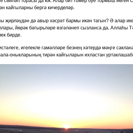
е сөйләп торасы да юк. Алар бит гомер буе тормыш йөген 
рән кайгыларны бергә кичерделәр.
ны җирләүдән дә авыр хәсрәт бармы икән тагын? Ә алар и
лары, йөрәк бәгырьләре өзгәләнеп сызланса да, Аллаһы Т
ек бирде.
стәлеге, игелекле гамәлләре безнең хәтердә мәңге саклан
бала-оныкларының тирән кайгыларын ихластан уртаклашаб