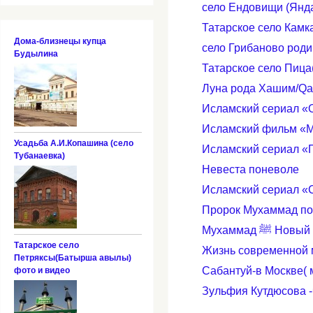
село Ендовищи (Янд
Татарское село Камк
Дома-близнецы купца
село Грибаново род
Будылина
Татарское село Пица
Луна рода Хашим/Qa
Исламский сериал «
Исламский фильм «М
Усадьба А.И.Копашина (село
Исламский сериал «
Тубанаевка)
Невеста поневоле
Исламский сериал «
Пророк Мухаммад по
Мухаммад 
Татарское село
Жизнь современной 
Петряксы(Батырша авылы)
Сабантуй-в Москве( 
фото и видео
Зульфия Кутдюсова -