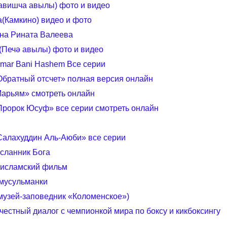
авишча авылы) фото и видео
а(Камкино) видео и фото
ина Рината Валеева
(Печә авылы) фото и видео
mar Bani Hashem Все серии
Обратный отсчет» полная версия онлайн
арьям» смотреть онлайн
Пророк Юсуф» все серии смотреть онлайн
Салахуддин Аль-Аюби» все серии
сланник Бога
ﷺ Новый исламский фильм
мусульманки
музей-заповедник «Коломенское»)
честный диалог с чемпионкой мира по боксу и кикбоксингу