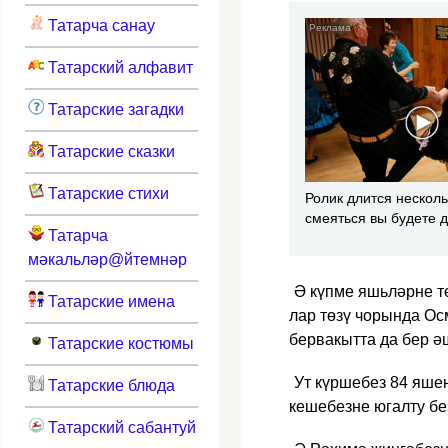
Татарча санау
Татарский алфавит
Татарские загадки
Татарские сказки
Татарские стихи
Ролик длится несколь
смеяться вы будете 
Татарча
мәкальләр@йтемнәр
Ә күпме яшьләрне т
Татарские имена
лар төзү чорында Ос
бервакытта да бер ә
Татарские костюмы
Ут күршебез 84 яше
Татарские блюда
кешебезне югалту без
Татарский сабантуй