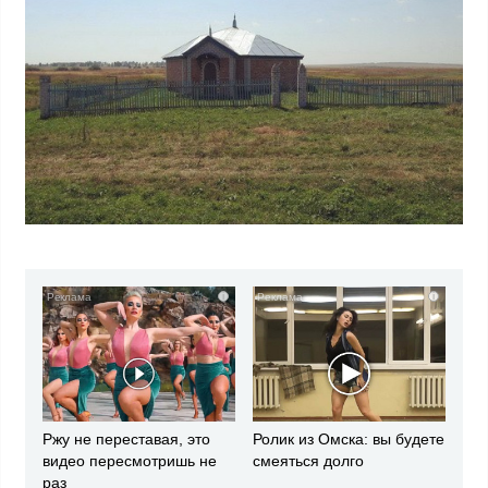
i
i
Ржу не переставая, это
Ролик из Омска: вы будете
видео пересмотришь не
смеяться долго
раз