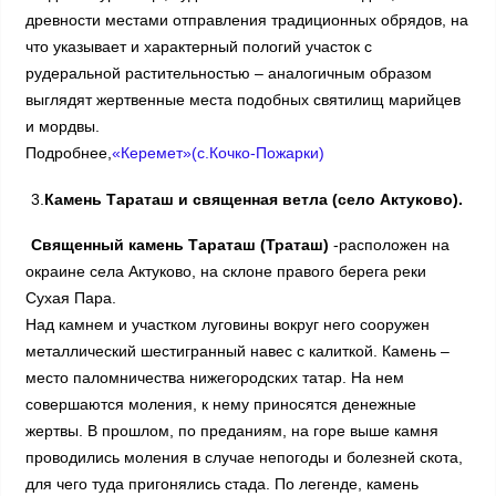
древности местами отправления традиционных обрядов, на
что указывает и характерный пологий участок с
рудеральной растительностью – аналогичным образом
выглядят жертвенные места подобных святилищ марийцев
и мордвы.
Подробнее,
«Керемет»(с.Кочко-Пожарки)
3.
Камень Тараташ и священная ветла (село Актуково).
Cвященный камень Тараташ (Траташ)
-расположен на
окраине села Актуково, на склоне правого берега реки
Сухая Пара.
Над камнем и участком луговины вокруг него сооружен
металлический шестигранный навес с калиткой. Камень –
место паломничества нижегородских татар. На нем
совершаются моления, к нему приносятся денежные
жертвы. В прошлом, по преданиям, на горе выше камня
проводились моления в случае непогоды и болезней скота,
для чего туда пригонялись стада. По легенде, камень