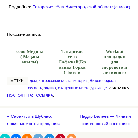
Подробнее,
Татарские сёла Нижегородской области(список)
Похожие записи:
село Медяна
Татарское
Workout
( Мәдәнә
село
площадки
авылы)
Сафажай(Кр
для
асная Горка
здорового и
) фото и
активного
видео
образа жизни
дом
,
интересные места
,
история
,
Нижегородская
МЕТКИ:
область
,
родник
,
священные места
,
урочище
.
ЗАКЛАДКА
ПОСТОЯННАЯ ССЫЛКА
.
«
Сабантуй в Шубино:
Надир Валеев — Личный
яркие моменты праздника
финансовый советник
»