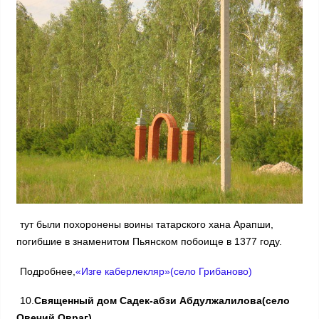
тут были похоронены воины татарского хана Арапши,
погибшие в знаменитом Пьянском побоище в 1377 году.
Подробнее,
«Изге каберлекляр»(село Грибаново)
10.
Священный дом Садек-абзи Абдулжалилова(село
Овечий Овраг)