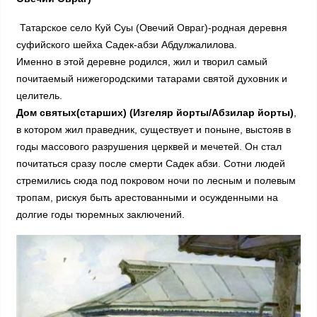
Татарское село Куй Суы (Овечий Овраг)-родная деревня
суфийского шейха Садек-абзи Абдулжалилова.
Именно в этой деревне родился, жил и творил самый
почитаемый нижегородскими татарами святой духовник и
целитель.
Дом святых(старших) (Изгеляр йорты/Абзилар йорты)
,
в котором жил праведник, существует и поныне, выстояв в
годы массового разрушения церквей и мечетей. Он стал
почитаться сразу после смерти Садек абзи. Сотни людей
стремились сюда под покровом ночи по лесным и полевым
тропам, рискуя быть арестованными и осужденными на
долгие годы тюремных заключений.