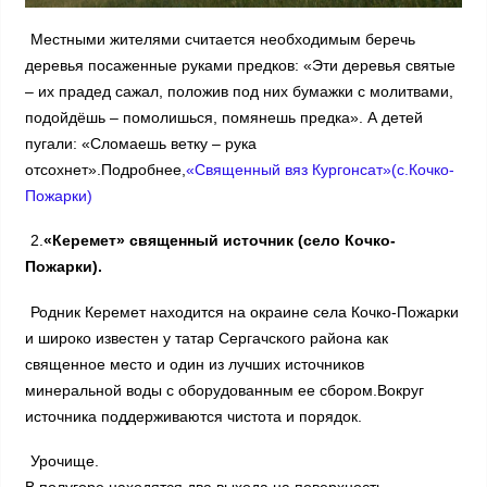
Местными жителями считается необходимым беречь
деревья посаженные руками предков: «Эти деревья святые
– их прадед сажал, положив под них бумажки с молитвами,
подойдёшь – помолишься, помянешь предка». А детей
пугали: «Сломаешь ветку – рука
отсохнет».Подробнее,
«Священный вяз Кургонсат»(с.Кочко-
Пожарки)
2.
«Керемет» священный источник (село Кочко-
Пожарки).
Родник Керемет находится на окраине села Кочко-Пожарки
и широко известен у татар Сергачского района как
священное место и один из лучших источников
минеральной воды с оборудованным ее сбором.Вокруг
источника поддерживаются чистота и порядок.
Урочище.
В полугоре находятся два выхода на поверхность