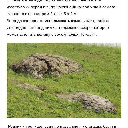
известковых пород в виде наклоненных под углом самого
склона плит размером 2 х 1 и 5 х 2 м.
Легенда запрещает использовать камень плит, так как
утверждает, что под ними – подземное озеро, которое
может затопить долину с селом Кочко-Пожарки.
Родник и урочище, судя по названию и легендам, были в